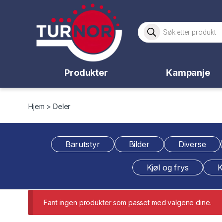
Skip to navigation
Skip to content
Products search
Produkter
Kampanje
Hjem
> Deler
Barutstyr
Bilder
Diverse
Kjøl og frys
K
Fant ingen produkter som passet med valgene dine.