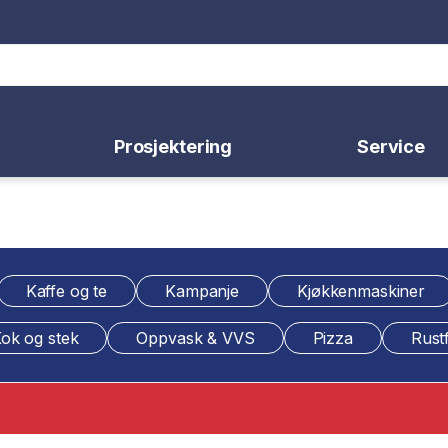
Prosjektering
Service
Kaffe og te
Kampanje
Kjøkkenmaskiner
ok og stek
Oppvask & VVS
Pizza
Rustf