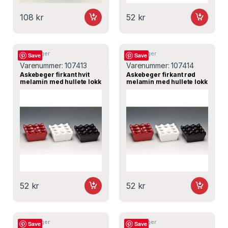
108
kr
52
kr
Askebeger
Askebeger
Save
Save
Varenummer:
107413
Varenummer:
107414
Askebeger firkant hvit
Askebeger firkant rød
melamin med hullete lokk
melamin med hullete lokk
90x90x45 mm – Alkan
90x90x45 mm – Alkan
52
kr
52
kr
Askebeger
Askebeger
Save
Save