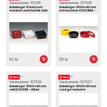
Varenummer:
107415
Varenummer:
107506
Askebeger firkant sort
Askebeger Ø100×40 mm
melamin med hullete lokk
hvit melamin K2009SA –
90x90x45 mm – Alkan
Alkan
52
kr
53
kr
Askebeger
Askebeger
Save
Save
Varenummer:
107505
Varenummer:
107507
Askebeger Ø100×40 mm
Askebeger Ø100×40 mm
rødt K2009K – Alkan
rund gul melamin
K2009K – Alkan