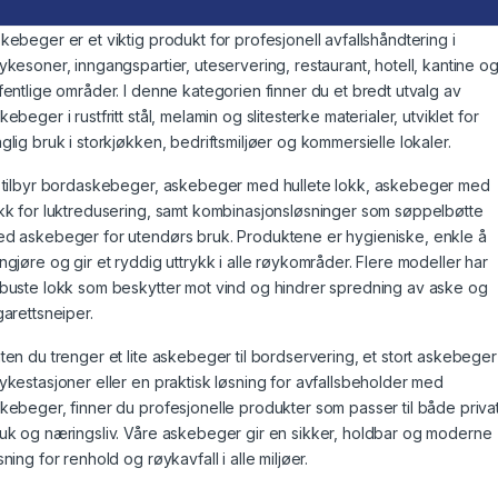
kebeger er et viktig produkt for profesjonell avfallshåndtering i
ykesoner, inngangspartier, uteservering, restaurant, hotell, kantine o
fentlige områder. I denne kategorien finner du et bredt utvalg av
kebeger i rustfritt stål, melamin og slitesterke materialer, utviklet for
glig bruk i storkjøkken, bedriftsmiljøer og kommersielle lokaler.
 tilbyr bordaskebeger, askebeger med hullete lokk, askebeger med
kk for luktredusering, samt kombinasjonsløsninger som søppelbøtte
d askebeger for utendørs bruk. Produktene er hygieniske, enkle å
ngjøre og gir et ryddig uttrykk i alle røykområder. Flere modeller har
buste lokk som beskytter mot vind og hindrer spredning av aske og
garettsneiper.
ten du trenger et lite askebeger til bordservering, et stort askebeger t
ykestasjoner eller en praktisk løsning for avfallsbeholder med
kebeger, finner du profesjonelle produkter som passer til både priva
uk og næringsliv. Våre askebeger gir en sikker, holdbar og moderne
sning for renhold og røykavfall i alle miljøer.