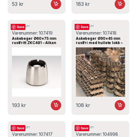
53
kr
183
kr
Askebeger
Askebeger
Save
Save
Varenummer:
107419
Varenummer:
107418
Askebeger Ø60×75 mm
Askebeger Ø90×45 mm
rustfritt ZKC481 – Alkan
rustfri med hullete lokk –
Bergama
193
kr
108
kr
Askebeger
Askebeger
Save
Save
Varenummer:
107417
Varenummer:
104998