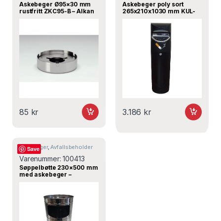
Askebeger Ø95×30 mm
Askebeger poly sort
rustfritt ZKC95-B – Alkan
265x210x1030 mm KUL-
TR – Turnor
85
kr
3.186
kr
Askebeger
,
Avfallsbeholder
Save
Varenummer:
100413
Søppelbøtte 230×500 mm
med askebeger –
Bergama