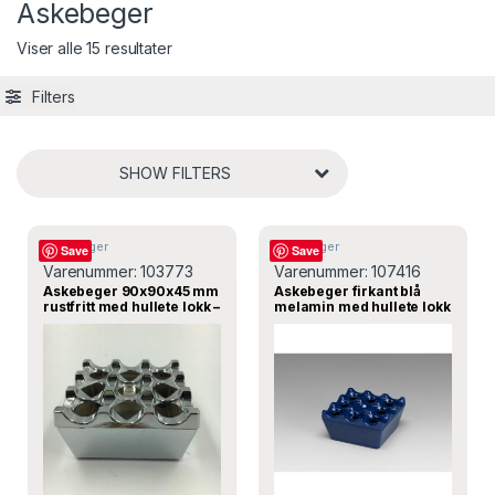
Askebeger
Viser alle 15 resultater
Filters
SHOW FILTERS
Askebeger
Askebeger
Save
Save
Varenummer:
103773
Varenummer:
107416
Askebeger 90x90x45 mm
Askebeger firkant blå
rustfritt med hullete lokk –
melamin med hullete lokk
Bergama
85x85x45 mm – Alkan