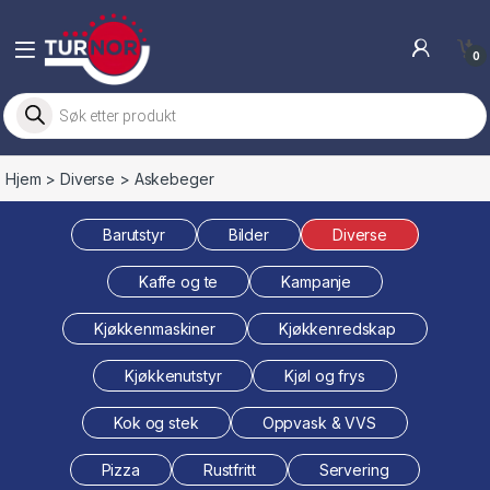
Skip to navigation
Skip to content
0
Products search
Hjem
>
Diverse
> Askebeger
Barutstyr
Bilder
Diverse
Kaffe og te
Kampanje
Kjøkkenmaskiner
Kjøkkenredskap
Kjøkkenutstyr
Kjøl og frys
Kok og stek
Oppvask & VVS
Pizza
Rustfritt
Servering