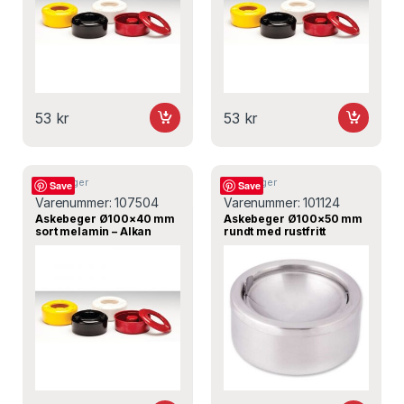
53
kr
53
kr
Askebeger
Askebeger
Save
Save
Varenummer:
107504
Varenummer:
101124
Askebeger Ø100×40 mm
Askebeger Ø100×50 mm
sort melamin – Alkan
rundt med rustfritt
trykknapp – Turnor