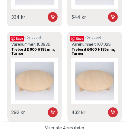
334
kr
544
kr
Trebord - Deigbord
Trebord - Deigbord
Save
Save
Varenummer:
103936
Varenummer:
107028
Trebord Ø600 H185 mm,
Trebord Ø800 H185 mm,
Turnor
Turnor
292
kr
432
kr
Viser alle 4 resultater