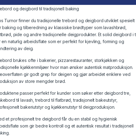
ebord og deigbord til tradisjonell baking
s Turnor finner du tradisjonelle trebord og deigbord utviklet spesielt
r baking og tilberedning av klassiske brødtyper som lavashbrød,
atbrød, pide og andre tradisjonelle deigprodukter. Et solid deigbord i 
r en naturlig arbeidsflate som er perfekt for kjevling, forming og
ndtering av deig.
ebord brukes ofte i bakerier, pizzarestauranter, storkjøkken og
adisjonelle kjøkkenmiljøer hvor man ønsker autentisk matproduksjon.
eoverflaten gir godt grep for deigen og gjør arbeidet enklere ved
oduksjon av store mengder brød.
oduktene passer perfekt for kunder som søker etter deigbord tre,
kebord til lavash, trebord til flatbrød, tradisjonelt bakeutstyr,
ofesjonelt bakeriutstyr og kjøkkenutstyr til deigproduksjon.
d et profesjonelt tre deigbord får du en stabil og hygienisk
beidsflate som gir bedre kontroll og et autentisk resultat i tradisjonell
king.