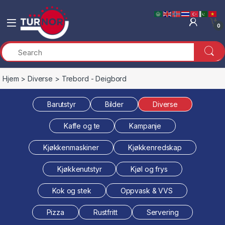
Skip to navigation
Skip to content
0
Hjem
>
Diverse
> Trebord - Deigbord
Barutstyr
Bilder
Diverse
Kaffe og te
Kampanje
Kjøkkenmaskiner
Kjøkkenredskap
Kjøkkenutstyr
Kjøl og frys
Kok og stek
Oppvask & VVS
Pizza
Rustfritt
Servering