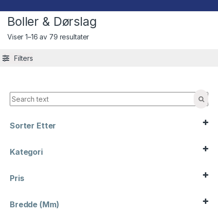
Boller & Dørslag
Viser 1–16 av 79 resultater
Filters
Sorter Etter
Sort Products
Kategori
Barutstyr
Kaffe og te
Pris
Kampanje
Kjøkkenmaskiner
Kjøkkenredskap
Bredde (mm)
Kjøkkenutstyr
Kjøl og frys