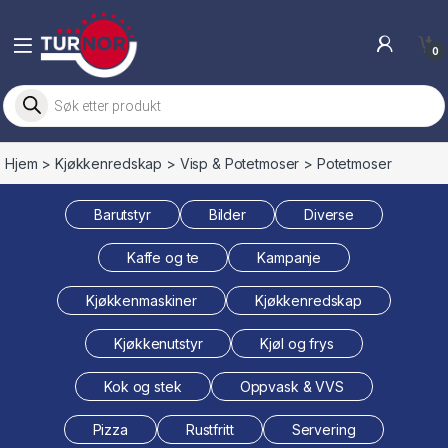
Skip to navigation
Skip to content
0
Products search
Hjem
>
Kjøkkenredskap
>
Visp & Potetmoser
> Potetmoser
Barutstyr
Bilder
Diverse
Kaffe og te
Kampanje
Kjøkkenmaskiner
Kjøkkenredskap
Kjøkkenutstyr
Kjøl og frys
Kok og stek
Oppvask & VVS
Pizza
Rustfritt
Servering