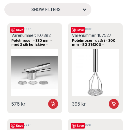
SHOW FILTERS
Potetmoser
Potetmoser
Save
Save
Varenummer:
107382
Varenummer:
107527
Potetmoser – 330 mm –
Potetmoser rustfri – 300
med 3 stk hullskive –
mm – SG 314300 –
Alkan
Stalgast
576
kr
395
kr
Potetmoser
Potetmoser
Save
Save