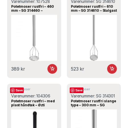
Varenummer:
107528
Varenummer:
SG 314610
Potetmoser rustfri – 460
Potetmoser rustfri – 610
mm – SG 314460 –
mm – SG 314610 – Stalgast
Stalgast
389
kr
523
kr
Potetmoser
Potetmoser
Save
Save
Varenummer:
104306
Varenummer:
SG 314301
Potetmoser rustfri – med
Potetmoser rustfri slange
plast håndtak – Øzti
type – 300 mm – SG
314301 – Stalgast