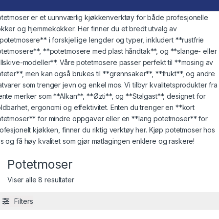
tetmoser er et uunnværlig kjøkkenverktøy for både profesjonelle
kker og hjemmekokker. Her finner du et bredt utvalg av
potetmosere** i forskjellige lengder og typer, inkludert **rustfrie
tetmosere**, **potetmosere med plast håndtak**, og **slange- eller
llskive-modeller**. Våre potetmosere passer perfekt til **mosing av
teter**, men kan også brukes til **grønnsaker**, **frukt**, og andre
tvarer som trenger jevn og enkel mos. Vi tilbyr kvalitetsprodukter fra
ente merker som **Alkan**, **Øzti**, og **Stalgast**, designet for
ldbarhet, ergonomi og effektivitet. Enten du trenger en **kort
tetmoser** for mindre oppgaver eller en **lang potetmoser** for
ofesjonelt kjøkken, finner du riktig verktøy her. Kjøp potetmoser hos
s og få høy kvalitet som gjør matlagingen enklere og raskere!
Potetmoser
Viser alle 8 resultater
Filters