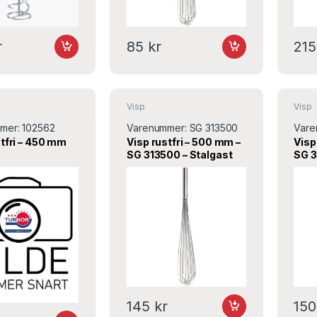
r
85
kr
21
Visp
Visp
mer:
102562
Varenummer:
SG 313500
Vare
stfri – 450 mm
Visp rustfri – 500 mm –
Visp
SG 313500 – Stalgast
SG 3
145
kr
15