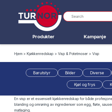
Skip to navigation
Skip to content
Produkter
Kampanje
Hjem
>
Kjøkkenredskap
>
Visp & Potetmoser
> Visp
Barutstyr
Bilder
Diverse
Kjøl og frys
K
En visp er et essensielt kjøkkenredskap for både profesjonel
blanding og omrøring av ingredienser som egg, fløte, sauser, 
matlaging.