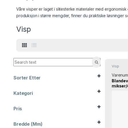
Våre visper er laget i slitesterke materialer med ergonomisk 
produksjon i større mengder, finner du praktiske løsninger so
Visp
Visp
Varenum
Sorter Etter
Blandev
Sort Products
mikser/d
Bergam
Kategori
Barutstyr
Kaffe og te
Pris
Kampanje
Kjøkkenmaskiner
Kjøkkenredskap
Bredde (mm)
Kjøkkenutstyr