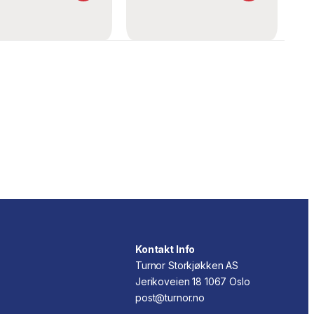
Kontakt Info
Turnor Storkjøkken AS
Jerikoveien 18 1067 Oslo
post@turnor.no