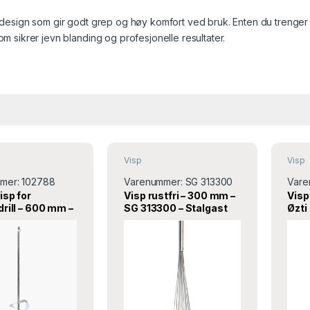
design som gir godt grep og høy komfort ved bruk. Enten du trenger en l
m sikrer jevn blanding og profesjonelle resultater.
Visp
Visp
mer:
102788
Varenummer:
SG 313300
Vare
isp for
Visp rustfri – 300 mm –
Visp
rill – 600 mm –
SG 313300 – Stalgast
Øzti
a