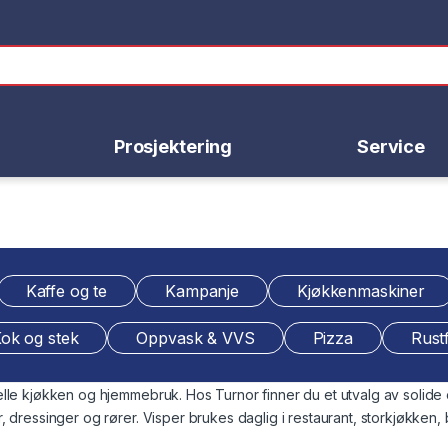
Prosjektering
Service
Kaffe og te
Kampanje
Kjøkkenmaskiner
ok og stek
Oppvask & VVS
Pizza
Rustf
le kjøkken og hjemmebruk. Hos Turnor finner du et utvalg av solide o
dressinger og rører. Visper brukes daglig i restaurant, storkjøkken, ba