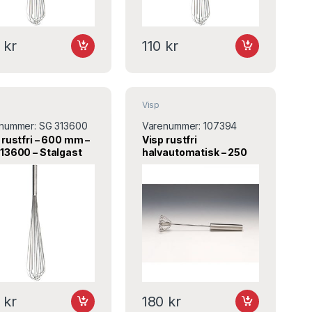
5
kr
110
kr
Visp
nummer:
SG 313600
Varenummer:
107394
 rustfri – 600 mm –
Visp rustfri
13600 – Stalgast
halvautomatisk – 250
mm – HW1023 – Alkan
0
kr
180
kr