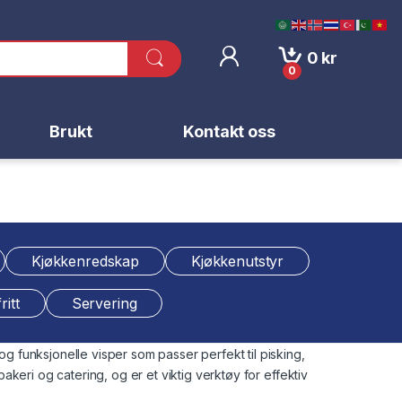
0
kr
0
Brukt
Kontakt oss
Kjøkkenredskap
Kjøkkenutstyr
ritt
Servering
g funksjonelle visper som passer perfekt til pisking,
keri og catering, og er et viktig verktøy for effektiv