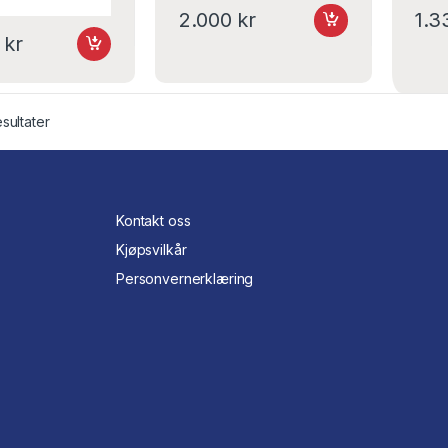
2.000
kr
1.
0
kr
esultater
Kontakt oss
Kjøpsvilkår
Personvernerklæring