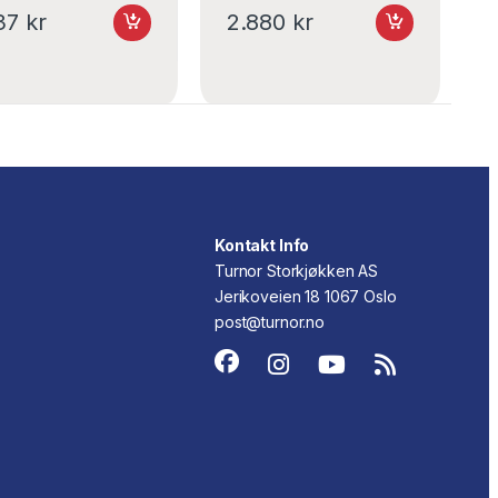
337
kr
2.880
kr
Kontakt Info
Turnor Storkjøkken AS
Jerikoveien 18 1067 Oslo
post@turnor.no