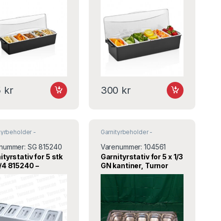
5
kr
300
kr
tyrbeholder -
Garnityrbeholder -
yrstativ
,
Krydder og salt
Garnityrstativ
,
Krydder og salt
pper
& pepper
nummer:
SG 815240
Varenummer:
104561
ityrstativ for 5 stk
Garnityrstativ for 5 x 1/3
/4 815240 –
GN kantiner, Turnor
gast