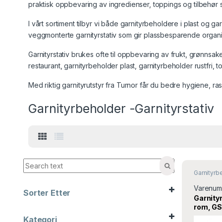
praktisk oppbevaring av ingredienser, toppings og tilbehør 
I vårt sortiment tilbyr vi både garnityrbeholdere i plast og ga
veggmonterte garnityrstativ som gir plassbesparende organise
Garnityrstativ brukes ofte til oppbevaring av frukt, grønnsak
restaurant, garnityrbeholder plast, garnityrbeholder rustfri,
Med riktig garnityrutstyr fra Turnor får du bedre hygiene, r
Garnityrbeholder -Garnityrstativ
Garnityrb
Garnityrst
& pepper
Varenum
Sorter Etter
Garnity
Sort Products
rom, GS
Turnor
Kategori