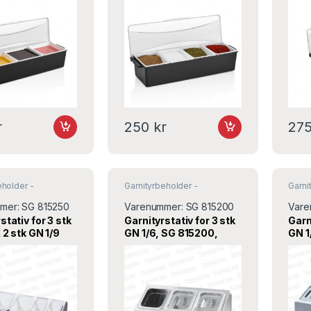
r
250
kr
27
eholder -
Garnityrbeholder -
Garni
ativ
,
Krydder og salt
Garnityrstativ
,
Krydder og salt
Garnit
& pepper
& pe
mer:
SG 815250
Varenummer:
SG 815200
Vare
stativ for 3 stk
Garnityrstativ for 3 stk
Garn
 2 stk GN 1/9
GN 1/6, SG 815200,
GN 1
0, Stalgast
Stalgast
Stal