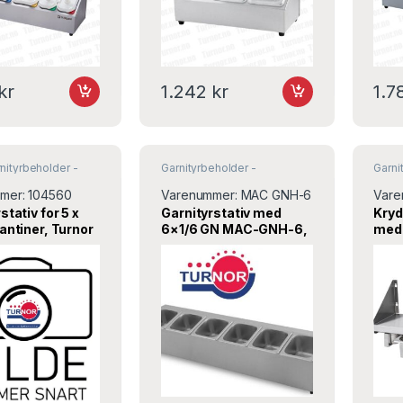
kr
1.242
kr
1.7
nityrbeholder -
Garnityrbeholder -
Garni
ativ
,
Krydder og salt
Garnityrstativ
,
Krydder og salt
Garnit
& pepper
& pe
mer:
104560
Varenummer:
MAC GNH-6
Vare
stativ for 5 x
Garnityrstativ med
Kryd
antiner, Turnor
6×1/6 GN MAC-GNH-6,
med 
Turnor
Stal