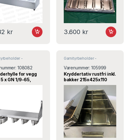
82
kr
3.600
kr
tyrbeholder -
Garnityrbeholder -
yrstativ
,
Krydder og salt
Garnityrstativ
,
Krydder og salt
pper
& pepper
nummer:
108082
Varenummer:
105999
derhylle for vegg
Kryddertativ rustfri inkl.
5 x GN 1/9-65,
bakker 215x425x110
gast
mm, Turnor