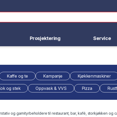
Prosjektering
Service
Kaffe og te
Kampanje
Kjøkkenmaskiner
ok og stek
Oppvask & VVS
Pizza
Rustf
stativ og garnityrbeholdere til restaurant, bar, kafé, storkjøkken og ca