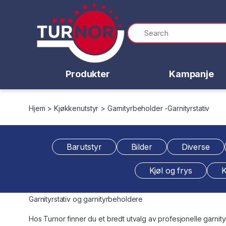
Skip to navigation
Skip to content
Produkter
Kampanje
Hjem
>
Kjøkkenutstyr
> Garnityrbeholder -Garnityrstativ
Barutstyr
Bilder
Diverse
Kjøl og frys
K
Garnityrstativ og garnityrbeholdere
Hos Turnor finner du et bredt utvalg av profesjonelle garnityr