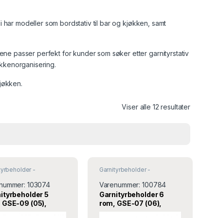
 Vi har modeller som bordstativ til bar og kjøkken, samt
tene passer perfekt for kunder som søker etter garnityrstativ
jøkkenorganisering.
kjøkken.
Viser alle 12 resultater
tyrbeholder -
Garnityrbeholder -
yrstativ
,
Krydder og salt
Garnityrstativ
,
Krydder og salt
pper
& pepper
nummer:
103074
Varenummer:
100784
ityrbeholder 5
Garnityrbeholder 6
 GSE-09 (05),
rom, GSE-07 (06),
or
Turnor