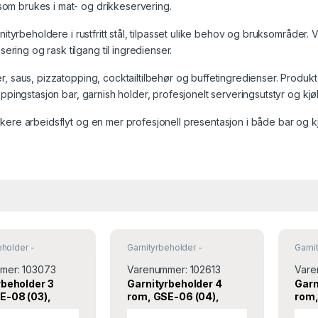
som brukes i mat- og drikkeservering.
rnityrbeholdere i rustfritt stål, tilpasset ulike behov og bruksområder.
ring og rask tilgang til ingredienser.
er, saus, pizzatopping, cocktailtilbehør og buffetingredienser. Produk
 toppingstasjon bar, garnish holder, profesjonelt serveringsutstyr og k
askere arbeidsflyt og en mer profesjonell presentasjon i både bar og 
eholder -
Garnityrbeholder -
Garni
ativ
,
Krydder og salt
Garnityrstativ
,
Krydder og salt
Garnit
& pepper
& pe
mer:
103073
Varenummer:
102613
Vare
rbeholder 3
Garnityrbeholder 4
Garn
E-08 (03),
rom, GSE-06 (04),
rom,
Turnor
Turn