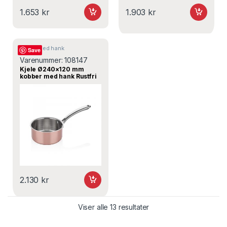
1.653
kr
1.903
kr
Kjeler med hank
Save
Varenummer:
108147
Kjele Ø240×120 mm
kobber med hank Rustfri
induksjon – A103KA24,
ABM
2.130
kr
Viser alle 13 resultater