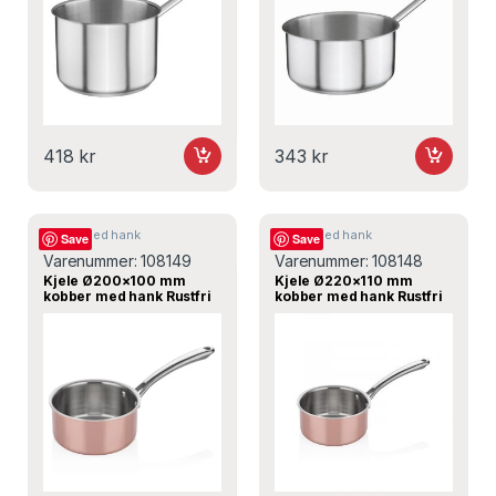
418
kr
343
kr
Kjeler med hank
Kjeler med hank
Save
Save
Varenummer:
108149
Varenummer:
108148
Kjele Ø200×100 mm
Kjele Ø220×110 mm
kobber med hank Rustfri
kobber med hank Rustfri
induksjon – A103KA20,
induksjon – A103KA22,
ABM
ABM