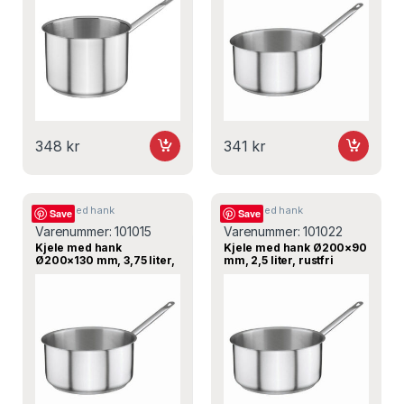
348
kr
341
kr
Kjeler med hank
Kjeler med hank
Save
Save
Varenummer:
101015
Varenummer:
101022
Kjele med hank
Kjele med hank Ø200×90
Ø200×130 mm, 3,75 liter,
mm, 2,5 liter, rustfri
rustfri induksjon – Øzti
induksjon – Øzti