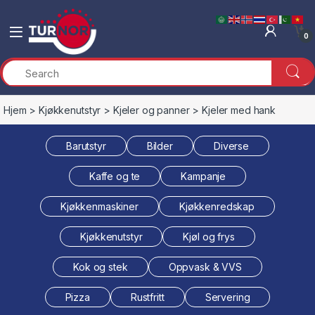
Skip to navigation
Skip to content
0
Hjem
>
Kjøkkenutstyr
>
Kjeler og panner
> Kjeler med hank
Barutstyr
Bilder
Diverse
Kaffe og te
Kampanje
Kjøkkenmaskiner
Kjøkkenredskap
Kjøkkenutstyr
Kjøl og frys
Kok og stek
Oppvask & VVS
Pizza
Rustfritt
Servering