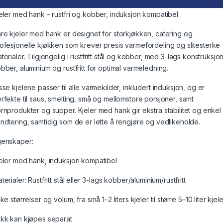
eler med hank – rustfri og kobber, induksjon kompatibel
re kjeler med hank er designet for storkjøkken, catering og
ofesjonelle kjøkken som krever presis varmefordeling og slitesterke
terialer. Tilgjengelig i rustfritt stål og kobber, med 3-lags konstruksjon
bber, aluminium og rustfritt for optimal varmeledning.
sse kjelene passer til alle varmekilder, inkludert induksjon, og er
rfekte til saus, smelting, små og mellomstore porsjoner, samt
rnprodukter og supper. Kjeler med hank gir ekstra stabilitet og enkel
ndtering, samtidig som de er lette å rengjøre og vedlikeholde.
enskaper:
eler med hank, induksjon kompatibel
terialer: Rustfritt stål eller 3-lags kobber/aluminium/rustfritt
ike størrelser og volum, fra små 1–2 liters kjeler til større 5–10 liter kjele
kk kan kjøpes separat