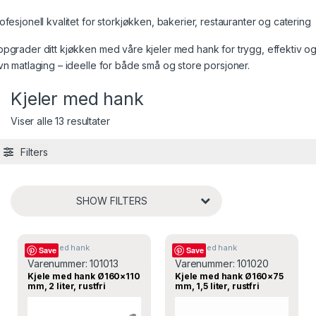
ofesjonell kvalitet for storkjøkken, bakerier, restauranter og catering
pgrader ditt kjøkken med våre kjeler med hank for trygg, effektiv o
vn matlaging – ideelle for både små og store porsjoner.
Kjeler med hank
Viser alle 13 resultater
Filters
SHOW FILTERS
Kjeler med hank
Kjeler med hank
Save
Save
Varenummer:
101013
Varenummer:
101020
Kjele med hank Ø160×110
Kjele med hank Ø160×75
mm, 2 liter, rustfri
mm, 1,5 liter, rustfri
induksjon – Øzti
induksjon – Øzti