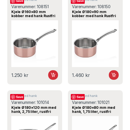
Save
Save
Varenummer:
108151
Varenummer:
108150
Kjele Ø160×80 mm
Kjele Ø180×90 mm
kobber med hank Rustfri
kobber med hank Rustfri
induksjon – A103KA16,
induksjon – A103KA18,
ABM
ABM
1.250
kr
1.460
kr
Kjeler med hank
Kjeler med hank
Save
Save
Varenummer:
101014
Varenummer:
101021
Kjele Ø180×120 mm med
Kjele Ø180×80 mm med
hank, 2,75 liter, rustfri
hank, 1,75 liter, rustfri
induksjon – Øzti
induksjon – Øzti