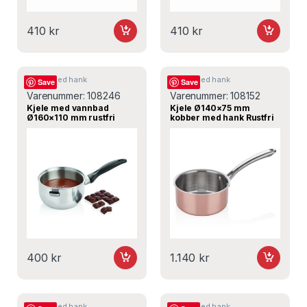
410
kr
410
kr
Kjeler med hank
Kjeler med hank
Save
Save
Varenummer:
108246
Varenummer:
108152
Kjele med vannbad
Kjele Ø140×75 mm
Ø160×110 mm rustfri
kobber med hank Rustfri
induksjon – A46116 – ABM
induksjon – A103KA14,
ABM
400
kr
1.140
kr
Kjeler med hank
Kjeler med hank