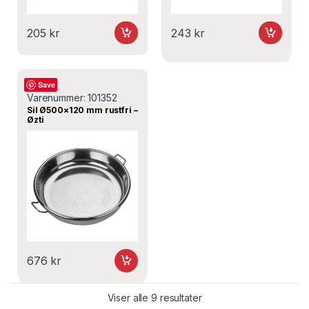
205
kr
243
kr
Sil
Save
Varenummer:
101352
Sil Ø500×120 mm rustfri –
Øzti
676
kr
Viser alle 9 resultater