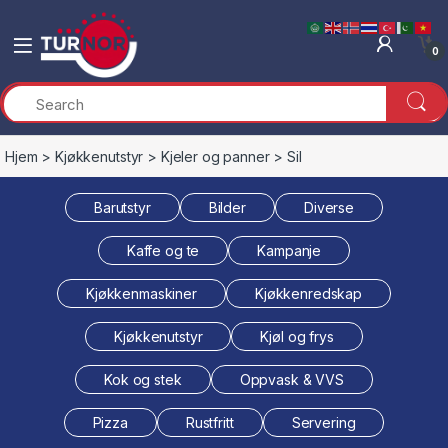
Skip to navigation
Skip to content
0
Hjem
>
Kjøkkenutstyr
>
Kjeler og panner
> Sil
Barutstyr
Bilder
Diverse
Kaffe og te
Kampanje
Kjøkkenmaskiner
Kjøkkenredskap
Kjøkkenutstyr
Kjøl og frys
Kok og stek
Oppvask & VVS
Pizza
Rustfritt
Servering