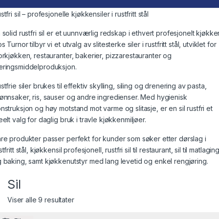
stfri sil – profesjonelle kjøkkensiler i rustfritt stål
 solid rustfri sil er et uunnværlig redskap i ethvert profesjonelt kjøkke
s Turnor tilbyr vi et utvalg av slitesterke siler i rustfritt stål, utviklet for
orkjøkken, restauranter, bakerier, pizzarestauranter og
ringsmiddelproduksjon.
stfrie siler brukes til effektiv skylling, siling og drenering av pasta,
ønnsaker, ris, sauser og andre ingredienser. Med hygienisk
nstruksjon og høy motstand mot varme og slitasje, er en sil rustfri et
eelt valg for daglig bruk i travle kjøkkenmiljøer.
re produkter passer perfekt for kunder som søker etter dørslag i
stfritt stål, kjøkkensil profesjonell, rustfri sil til restaurant, sil til matlagin
 baking, samt kjøkkenutstyr med lang levetid og enkel rengjøring.
Sil
Viser alle 9 resultater