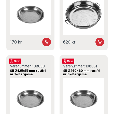
170
kr
620
kr
Sil
Sil
Save
Save
Varenummer:
108050
Varenummer:
108051
Sil Ø425×55 mm rustfri
Sil Ø460×80 mm rustfri
nr.7– Bergama
nr.9 – Bergama