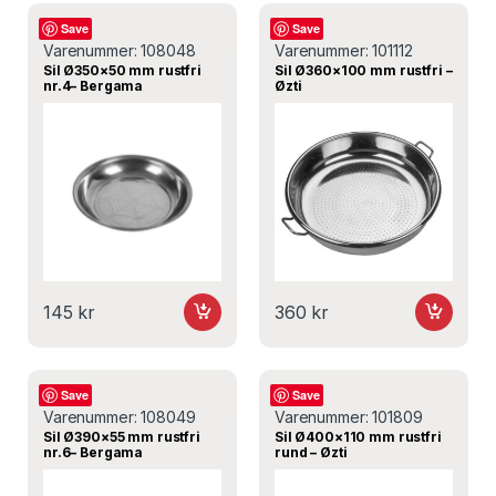
Sil
Sil
Save
Save
Varenummer:
108048
Varenummer:
101112
Sil Ø350×50 mm rustfri
Sil Ø360×100 mm rustfri –
nr.4– Bergama
Øzti
145
kr
360
kr
Sil
Sil
Save
Save
Varenummer:
108049
Varenummer:
101809
Sil Ø390×55 mm rustfri
Sil Ø400×110 mm rustfri
nr.6– Bergama
rund – Øzti