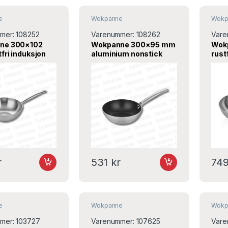
e
Wokpanne
Wokp
mer:
108252
Varenummer:
108262
Vare
ne 300×102
Wokpanne 300×95 mm
Wok
fri induksjon
aluminium nonstick
rust
30, ABM
induksjon A109WK30,
A10
ABM
r
531
kr
74
e
Wokpanne
Wokp
mer:
103727
Varenummer:
107625
Vare