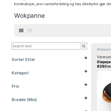
konstruksjon, jevn varmefordeling og høy slitestyrke gjør d
Wokpanne
Wokpann
Varenum
Sorter Etter
Støpeje
Sort Products
Ø280 mm
Lava
Kategori
Barutstyr
Kaffe og te
Pris
Kampanje
Kjøkkenmaskiner
Kjøkkenredskap
Bredde (mm)
Kjøkkenutstyr
Kjøl og frys
10
3.798
Kok og stek