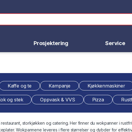
Prosjektering
Service
Kaffe og te
Kampanje
Kjøkkenmaskiner
ok og stek
Oppvask & VVS
Pizza
Rustf
 restaurant, storkjøkken og catering. Her finner du wokpanner i rustfri
eplater. Wokpannene leveres i flere størrelser og dybder for effektiv 