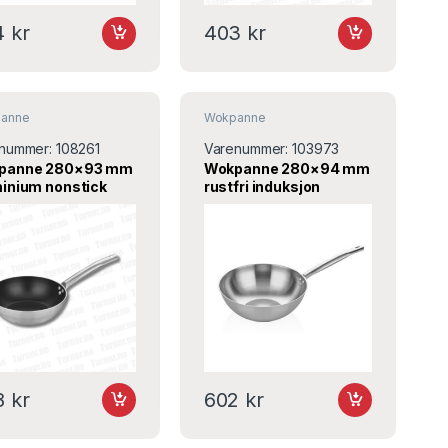
4
kr
403
kr
anne
Wokpanne
nummer:
108261
Varenummer:
103973
panne 280×93 mm
Wokpanne 280×94 mm
inium nonstick
rustfri induksjon
uksjon A109WK28,
A107WK28, ABM
M
8
kr
602
kr