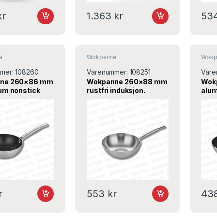
kr
1.363
kr
53
e
Wokpanne
Wokp
mer:
108260
Varenummer:
108251
Vare
ne 260×86 mm
Wokpanne 260×88 mm
Wok
um nonstick
rustfri induksjon.
alum
jon A109WK26,
A107WK26 – ABM
ind
AB
r
553
kr
43