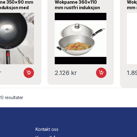
ne 350×90 mm
Wokpanne 360×110
Wok
 induksjon med
mm rustfri induksjon
mm r
rnor
med lokk – Bartscher
Max
r
2.126
kr
1.
20 resultater
Kontakt oss