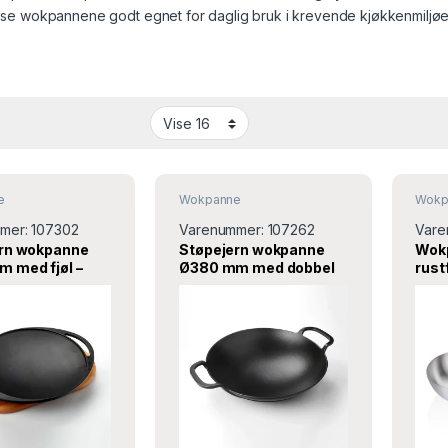
isse wokpannene godt egnet for daglig bruk i krevende kjøkkenmiljøe
e
Wokpanne
Wokp
mer:
107302
Varenummer:
107262
Vare
rn wokpanne
Støpejern wokpanne
Wok
 med fjøl –
Ø380 mm med dobbel
rust
håndtak – Lava
A10