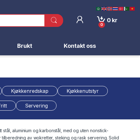
0
kr
0
Brukt
Kontakt oss
Kjøkkenredskap
Kjøkkenutstyr
ritt
Servering
tt stål, aluminium og karbonstål, med og uten nonstick-
tilberedning av wokretter, steking og rask servering. Solid