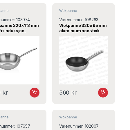
anne
Wokpanne
nummer:
103974
Varenummer:
108263
panne 320×113 mm
Wokpanne 320×95 mm
fri induksjon,
aluminium nonstick
7WK32 – ABM
induksjon A109WK32,
ABM
9
kr
560
kr
anne
Wokpanne
nummer:
107657
Varenummer:
102007