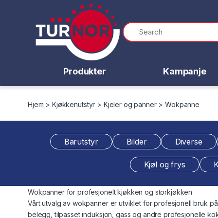
Skip to navigation
Skip to content
Produkter
Kampanje
Hjem
>
Kjøkkenutstyr
>
Kjeler og panner
> Wokpanne
Barutstyr
Bilder
Diverse
Kjøl og frys
K
Wokpanner for profesjonelt kjøkken og storkjøkken
Vårt utvalg av wokpanner er utviklet for profesjonell bruk på
belegg, tilpasset induksjon, gass og andre profesjonelle kok