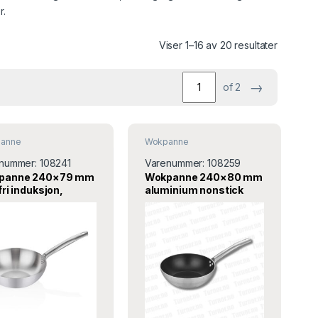
r.
Viser 1–16 av 20 resultater
→
of 2
anne
Wokpanne
nummer:
108241
Varenummer:
108259
panne 240×79 mm
Wokpanne 240×80 mm
fri induksjon,
aluminium nonstick
4WK24, ABM
induksjon A109WK24,
ABM