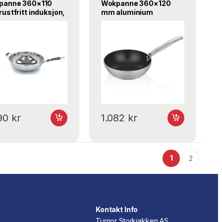
panne 360×110
Wokpanne 360×120
ustfritt induksjon,
mm aluminium
ima
nonstick induksjon
A109WK36, ABM
890
kr
1.082
kr
1
2
Kontakt Info
Turnor Storkjøkken AS