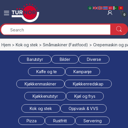
Skip to navigation
Skip to content
0
Hjem
>
Kok og stek
>
Småmaskiner (Fastfood)
> Crepemaskin og p
Barutstyr
Bilder
Diverse
Kaffe og te
Kampanje
Kjøkkenmaskiner
Kjøkkenredskap
Kjøkkenutstyr
Kjøl og frys
Kok og stek
Oppvask & VVS
Pizza
Rustfritt
Servering