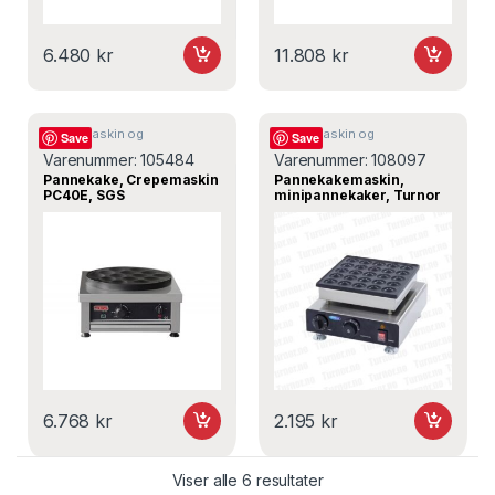
6.480
kr
11.808
kr
Crepemaskin og
Crepemaskin og
Save
Save
pannekakemaskin
pannekakemaskin
Varenummer:
105484
Varenummer:
108097
Pannekake, Crepemaskin
Pannekakemaskin,
PC40E, SGS
minipannekaker, Turnor
6.768
kr
2.195
kr
Viser alle 6 resultater