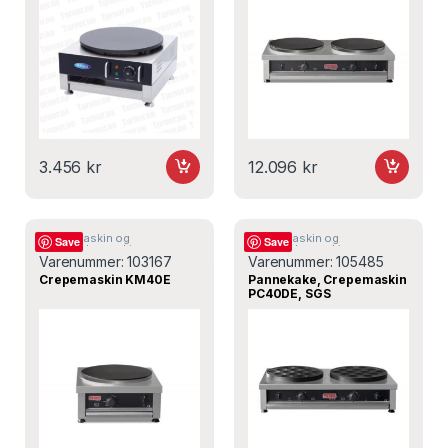
3.456
kr
12.096
kr
Crepemaskin og
Crepemaskin og
Save
Save
pannekakemaskin
pannekakemaskin
Varenummer:
103167
Varenummer:
105485
Crepemaskin KM40E
Pannekake, Crepemaskin
PC40DE, SGS