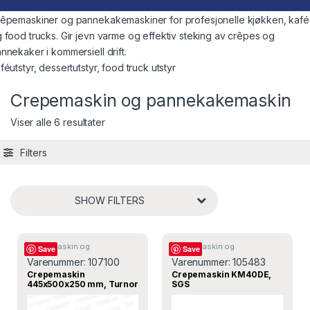
êpemaskiner og pannekakemaskiner for profesjonelle kjøkken, kafé
 food trucks. Gir jevn varme og effektiv steking av crêpes og
nnekaker i kommersiell drift.
féutstyr, dessertutstyr, food truck utstyr
Crepemaskin og pannekakemaskin
Viser alle 6 resultater
Filters
SHOW FILTERS
Crepemaskin og
Crepemaskin og
Save
Save
pannekakemaskin
pannekakemaskin
Varenummer:
107100
Varenummer:
105483
Crepemaskin
Crepemaskin KM40DE,
445x500x250 mm, Turnor
SGS