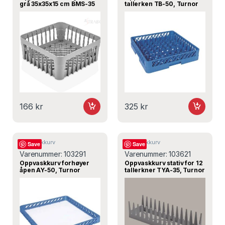
grå 35x35x15 cm BMS-35
tallerken TB-50, Turnor
166
kr
325
kr
Oppvaskkurv
Oppvaskkurv
Save
Save
Varenummer:
103291
Varenummer:
103621
Oppvaskkurv forhøyer
Oppvaskkurv stativ for 12
åpen AY-50, Turnor
tallerkner TYA-35, Turnor