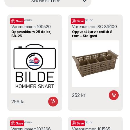
SHOW FILTERS
Oppvaskkurv
Oppvaskkurv
Save
Save
Varenummer:
100520
Varenummer:
SG 815100
Oppvaskkurv 25 deler,
Oppvaskkurv bestikk 8
BB-25
rom – Stalgast
252
kr
256
kr
Oppvaskkurv
Oppvaskkurv
Save
Save
Varenummer:
102366
Varenummer:
101585