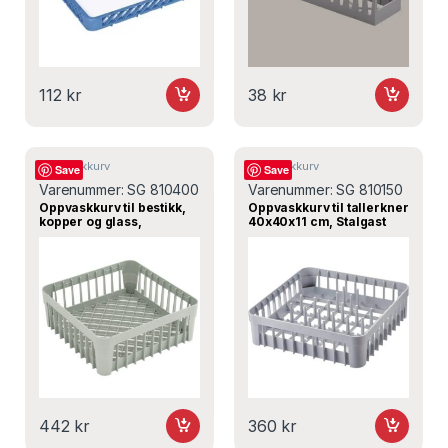
112
kr
38
kr
Oppvaskkurv
Oppvaskkurv
Save
Save
Varenummer:
SG 810400
Varenummer:
SG 810150
Oppvaskkurv til bestikk,
Oppvaskkurv til tallerkner
kopper og glass,
40x40x11 cm, Stalgast
400x400x152 mm,
Stalgast
442
kr
360
kr