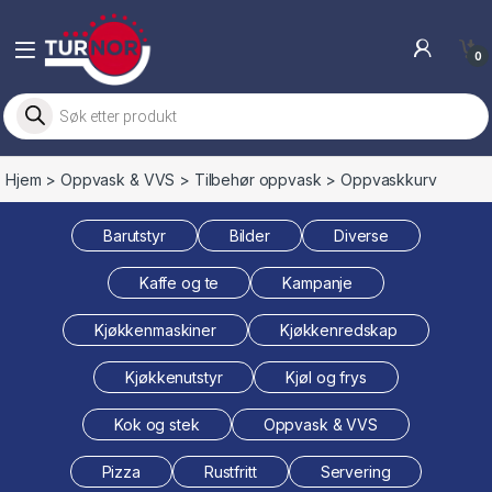
Skip to navigation
Skip to content
0
Products search
Hjem
>
Oppvask & VVS
>
Tilbehør oppvask
> Oppvaskkurv
Barutstyr
Bilder
Diverse
Kaffe og te
Kampanje
Kjøkkenmaskiner
Kjøkkenredskap
Kjøkkenutstyr
Kjøl og frys
Kok og stek
Oppvask & VVS
Pizza
Rustfritt
Servering