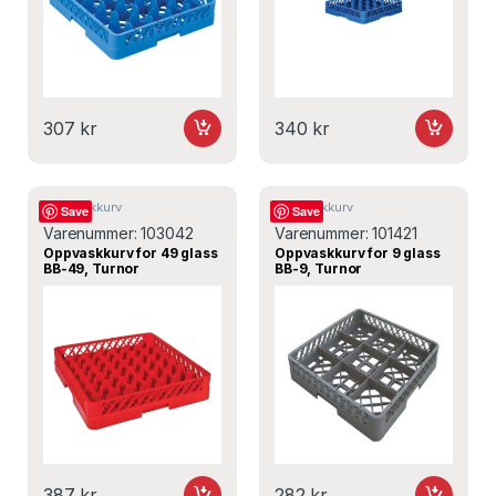
307
kr
340
kr
Oppvaskkurv
Oppvaskkurv
Save
Save
Varenummer:
103042
Varenummer:
101421
Oppvaskkurv for 49 glass
Oppvaskkurv for 9 glass
BB-49, Turnor
BB-9, Turnor
387
kr
282
kr