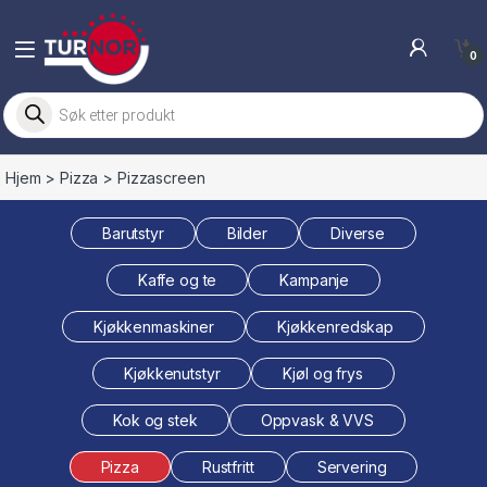
Skip to navigation
Skip to content
0
Products search
Hjem
>
Pizza
> Pizzascreen
Barutstyr
Bilder
Diverse
Kaffe og te
Kampanje
Kjøkkenmaskiner
Kjøkkenredskap
Kjøkkenutstyr
Kjøl og frys
Kok og stek
Oppvask & VVS
Pizza
Rustfritt
Servering