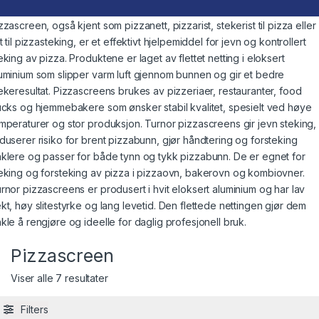
zzascreen, også kjent som pizzanett, pizzarist, stekerist til pizza eller
st til pizzasteking, er et effektivt hjelpemiddel for jevn og kontrollert
eking av pizza. Produktene er laget av flettet netting i eloksert
uminium som slipper varm luft gjennom bunnen og gir et bedre
ekeresultat. Pizzascreens brukes av pizzeriaer, restauranter, food
ucks og hjemmebakere som ønsker stabil kvalitet, spesielt ved høye
mperaturer og stor produksjon. Turnor pizzascreens gir jevn steking,
duserer risiko for brent pizzabunn, gjør håndtering og forsteking
klere og passer for både tynn og tykk pizzabunn. De er egnet for
eking og forsteking av pizza i pizzaovn, bakerovn og kombiovner.
rnor pizzascreens er produsert i hvit eloksert aluminium og har lav
kt, høy slitestyrke og lang levetid. Den flettede nettingen gjør dem
kle å rengjøre og ideelle for daglig profesjonell bruk.
Pizzascreen
Viser alle 7 resultater
Filters