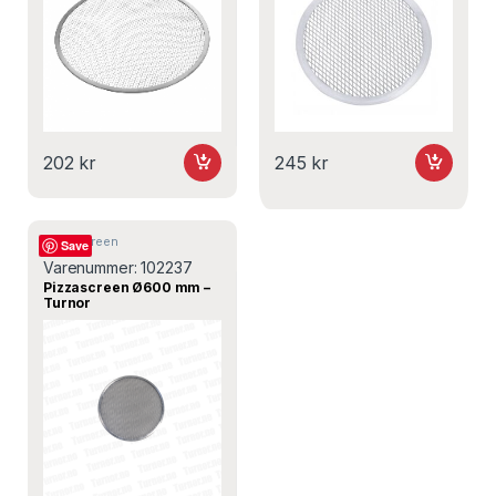
202
kr
245
kr
Pizzascreen
Save
Varenummer:
102237
Pizzascreen Ø600 mm –
Turnor