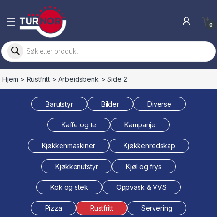
Skip to navigation
Skip to content
0
Products search
Hjem
>
Rustfritt
>
Arbeidsbenk
> Side 2
Barutstyr
Bilder
Diverse
Kaffe og te
Kampanje
Kjøkkenmaskiner
Kjøkkenredskap
Kjøkkenutstyr
Kjøl og frys
Kok og stek
Oppvask & VVS
Pizza
Rustfritt
Servering