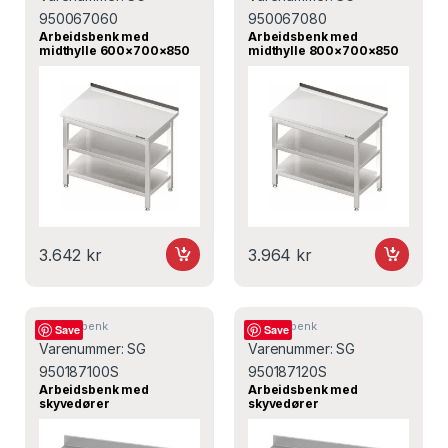
950067060
950067080
Arbeidsbenk med
Arbeidsbenk med
midthylle 600×700×850
midthylle 800×700×850
mm – SG 950067060 –
mm – SG 950067080 –
Stalgast
Stalgast
3.642
kr
3.964
kr
Arbeidsbenk
Arbeidsbenk
Save
Save
Varenummer:
SG
Varenummer:
SG
950187100S
950187120S
Arbeidsbenk med
Arbeidsbenk med
skyvedører
skyvedører
1000×700×850 mm – SG
1200x700x850 mm,
950187100S – Stalgast
Stalgast