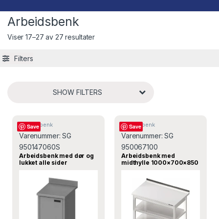
Arbeidsbenk
Viser 17–27 av 27 resultater
Filters
SHOW FILTERS
Arbeidsbenk
Arbeidsbenk
Save
Save
Varenummer:
SG
Varenummer:
SG
950147060S
950067100
Arbeidsbenk med dør og
Arbeidsbenk med
lukket alle sider
midthylle 1000×700×850
600x700x850 mm,
mm – SG 950067100 –
Stalgast
Stalgast