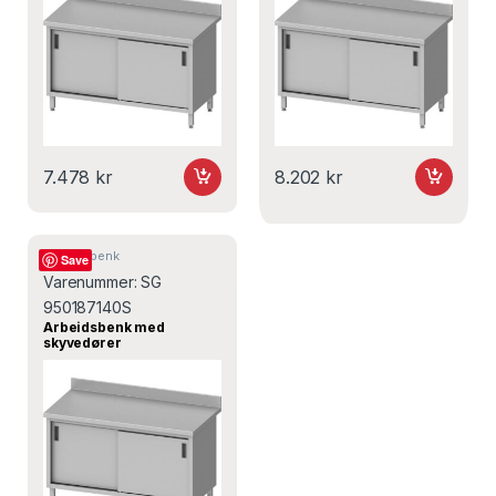
7.478
kr
8.202
kr
Arbeidsbenk
Save
Varenummer:
SG
950187140S
Arbeidsbenk med
skyvedører
1400×700×850 mm – SG
950187140S – Stalgast