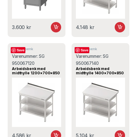
3.600
kr
4.148
kr
Arbeidsbenk
Arbeidsbenk
Save
Save
Varenummer:
SG
Varenummer:
SG
950067120
950067140
Arbeidsbenk med
Arbeidsbenk med
midthylle 1200×700×850
midthylle 1400×700×850
mm – SG 950067120 –
mm – SG 950067140 –
Stalgast
Stalgast
4.586
kr
5.104
kr