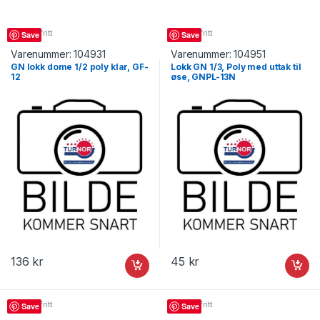
GN rustfritt
GN rustfritt
Save
Save
Varenummer:
104931
Varenummer:
104951
GN lokk dome 1/2 poly klar, GF-
Lokk GN 1/3, Poly med uttak til
12
øse, GNPL-13N
136
kr
45
kr
GN rustfritt
GN rustfritt
Save
Save