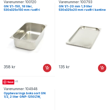
Varenummer:
100120
Varenummer:
100793
GN 1/1-150, 18 liter,
GN 1/1-20 mm 1,9 liter
530x325x150 mm rustfri
530x325x20 mm rustfri kantine
kantine – Turnor
– Turnor
358
kr
135
kr
GN rustfritt
Save
Varenummer:
104948
Oppbevarings boks sort GN
1/2, 2 liter GNP-1250ZW,
Turnor