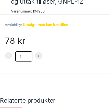
og uttak til øser, GNPL-12
Varenummer: 104950
Availability:
Utsolgt, men kan bestilles
78
kr
Lokk GN 1/2, Poly hengslet, åpent og uttak til øser, GNPL-12 q
Relaterte produkter