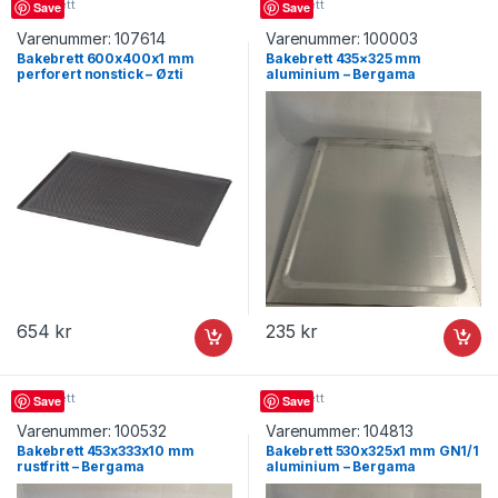
Bakebrett
Bakebrett
Save
Save
Varenummer:
107614
Varenummer:
100003
Bakebrett 600x400x1 mm
Bakebrett 435×325 mm
perforert nonstick – Øzti
aluminium – Bergama
654
kr
235
kr
Bakebrett
Bakebrett
Save
Save
Varenummer:
100532
Varenummer:
104813
Bakebrett 453x333x10 mm
Bakebrett 530x325x1 mm GN1/1
rustfritt – Bergama
aluminium – Bergama