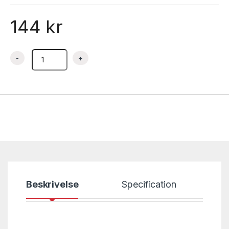
144
kr
Bakebrett 600x400x0,5 mm rustfritt – Bergama quantity
Beskrivelse
Specification