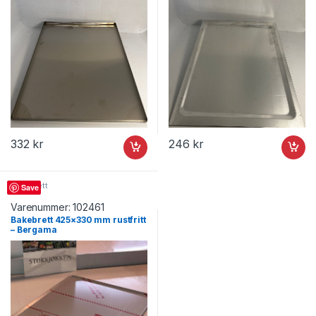
332
kr
246
kr
Bakebrett
Save
Varenummer:
102461
Bakebrett 425×330 mm rustfritt
– Bergama