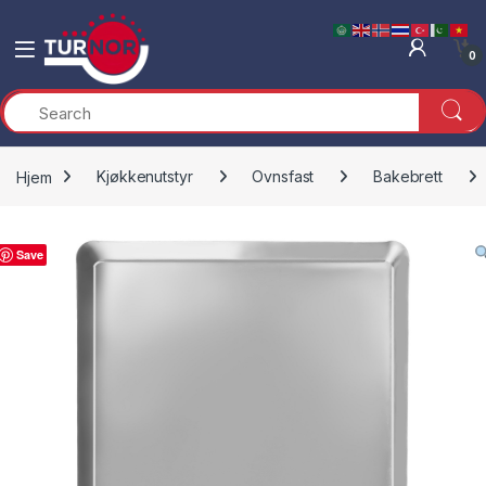
Skip to navigation
Skip to content
0
Hjem
Kjøkkenutstyr
Ovnsfast
Bakebrett
Save