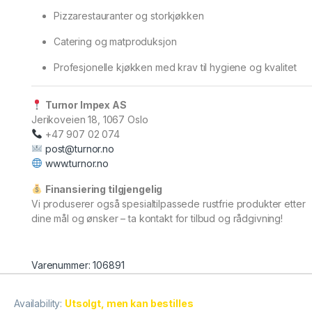
Pizzarestauranter og storkjøkken
Catering og matproduksjon
Profesjonelle kjøkken med krav til hygiene og kvalitet
Turnor Impex AS
Jerikoveien 18, 1067 Oslo
+47 907 02 074
post@turnor.no
www.turnor.no
Finansiering tilgjengelig
Vi produserer også spesialtilpassede rustfrie produkter etter
dine mål og ønsker – ta kontakt for tilbud og rådgivning!
Varenummer: 106891
Availability:
Utsolgt, men kan bestilles