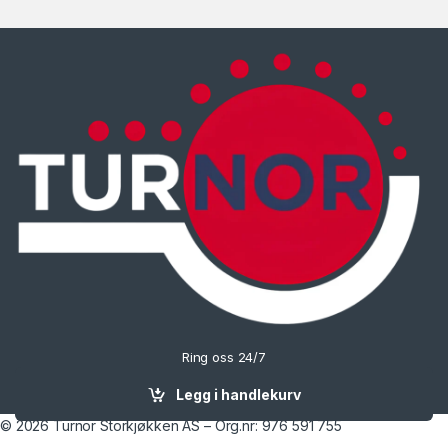
Ring oss 24/7
90702074
Legg i handlekurv
© 2026 Turnor Storkjøkken AS – Org.nr: 976 591 755