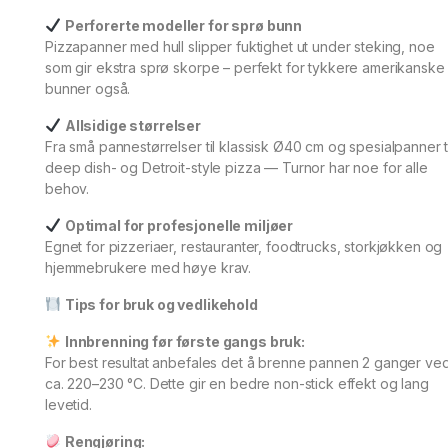
Perforerte modeller for sprø bunn
Pizzapanner med hull slipper fuktighet ut under steking, noe
som gir ekstra sprø skorpe – perfekt for tykkere amerikanske
bunner også.
Allsidige størrelser
Fra små pannestørrelser til klassisk Ø40 cm og spesialpanner ti
deep dish- og Detroit-style pizza — Turnor har noe for alle
behov.
Optimal for profesjonelle miljøer
Egnet for pizzeriaer, restauranter, foodtrucks, storkjøkken og
hjemmebrukere med høye krav.
Tips for bruk og vedlikehold
Innbrenning før første gangs bruk:
For best resultat anbefales det å brenne pannen 2 ganger ve
ca. 220–230 °C. Dette gir en bedre non-stick effekt og lang
levetid.
Rengjøring: