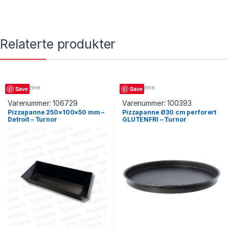
Relaterte produkter
Pizzapanne
Pizzapanne
Save
Save
Varenummer:
106729
Varenummer:
100393
Pizzapanne 250×100×50 mm –
Pizzapanne Ø30 cm perforert
Detroit – Turnor
GLUTENFRI – Turnor