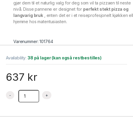
gjør dem til et naturlig valg for deg som vil ta pizzaen til neste
nivå. Disse pannene er designet for
perfekt stekt pizza og
langvarig bruk
, enten det er i et reiseprofesjonelt kjøkken el
hjemme hos matentusiasten.
Varenummer: 101764
Availability:
38 på lager (kan også restbestilles)
637
kr
Pizzapanne 305×305×40 mm – Detroit – Turnor quantity