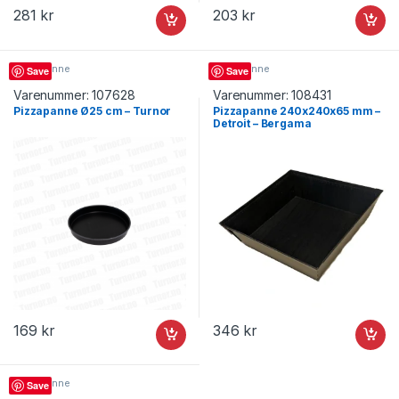
281
kr
203
kr
Pizzapanne
Pizzapanne
Save
Save
Varenummer:
107628
Varenummer:
108431
Pizzapanne Ø25 cm – Turnor
Pizzapanne 240x240x65 mm –
Detroit – Bergama
169
kr
346
kr
Pizzapanne
Save