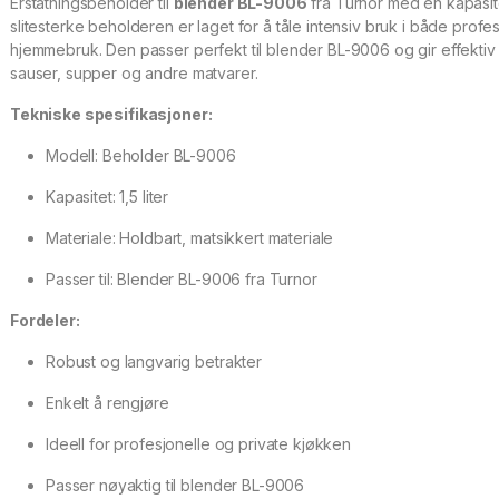
Erstatningsbeholder til
blender BL-9006
fra Turnor med en kapasite
slitesterke beholderen er laget for å tåle intensiv bruk i både prof
hjemmebruk. Den passer perfekt til blender BL-9006 og gir effektiv
sauser, supper og andre matvarer.
Tekniske spesifikasjoner:
Modell: Beholder BL-9006
Kapasitet: 1,5 liter
Materiale: Holdbart, matsikkert materiale
Passer til: Blender BL-9006 fra Turnor
Fordeler:
Robust og langvarig betrakter
Enkelt å rengjøre
Ideell for profesjonelle og private kjøkken
Passer nøyaktig til blender BL-9006