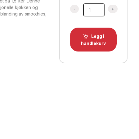
t på 1,5 liter. Denne
Beholder til blender BL-9006,
esjonelle kjøkken og
 blanding av smoothies,
Legg i
handlekurv