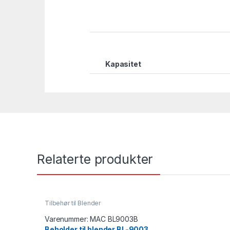
Kapasitet
Relaterte produkter
Tilbehør til Blender
Varenummer:
MAC BL9003B
Beholder til blender BL-9003,