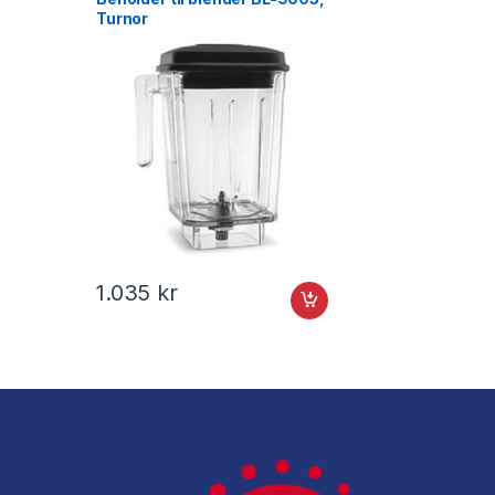
Turnor
1.035
kr