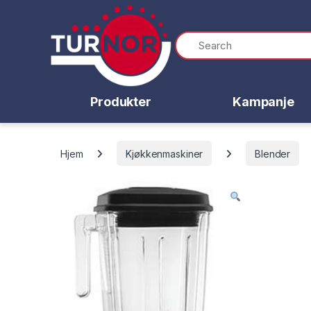
Skip to navigation
Skip to content
Produkter
Kampanje
Hjem
Kjøkkenmaskiner
Blender