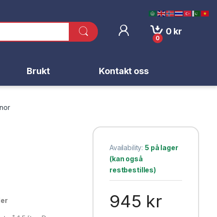
0
kr
0
Brukt
Kontakt oss
rnor
Availability:
5 på lager
(kan også
restbestilles)
945
kr
der