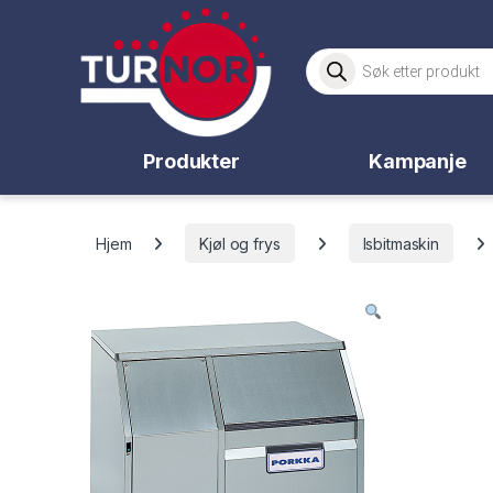
Skip to navigation
Skip to content
Products search
Produkter
Kampanje
Hjem
Kjøl og frys
Isbitmaskin