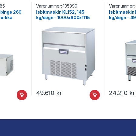
85
Varenummer:
105399
Varenummer:
 binge 260
Isbitmaskin KL152, 145
Isbitmaskin
Porkka
kg/døgn – 1000x600x1115
kg/døgn – 
mm, Porkka
Porkka
49.610
kr
24.210
kr