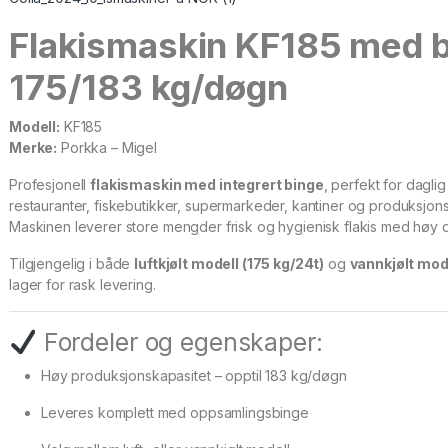
Flakismaskin KF185 med b
175/183 kg/døgn
Modell:
KF185
Merke:
Porkka – Migel
Profesjonell
flakismaskin med integrert binge
, perfekt for daglig
restauranter, fiskebutikker, supermarkeder, kantiner og produksjons
Maskinen leverer store mengder frisk og hygienisk flakis med høy dr
Tilgjengelig i både
luftkjølt modell (175 kg/24t)
og
vannkjølt mode
lager for rask levering.
Fordeler og egenskaper:
Høy produksjonskapasitet – opptil 183 kg/døgn
Leveres komplett med oppsamlingsbinge