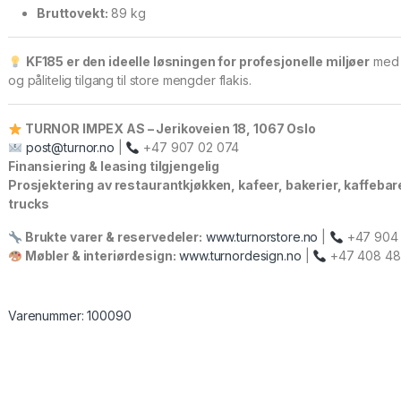
Bruttovekt:
89 kg
KF185 er den ideelle løsningen for profesjonelle miljøer
med b
og pålitelig tilgang til store mengder flakis.
TURNOR IMPEX AS – Jerikoveien 18, 1067 Oslo
post@turnor.no
|
+47 907 02 074
Finansiering & leasing tilgjengelig
Prosjektering av restaurantkjøkken, kafeer, bakerier, kaffebare
trucks
Brukte varer & reservedeler:
www.turnorstore.no
|
+47 904 
Møbler & interiørdesign:
www.turnordesign.no
|
+47 408 48
Varenummer: 100090