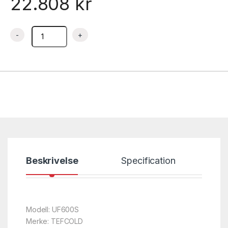
22.808
kr
Fryseskap med 1 dør, rustfritt – UF600S – 777×695×2070 mm 
Beskrivelse
Specification
Modell: UF600S
Merke: TEFCOLD