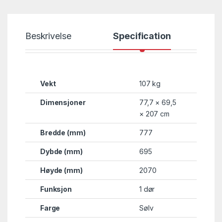
Beskrivelse
Specification
Vekt
107 kg
Dimensjoner
77,7 × 69,5
× 207 cm
Bredde (mm)
777
Dybde (mm)
695
Høyde (mm)
2070
Funksjon
1 dør
Farge
Sølv