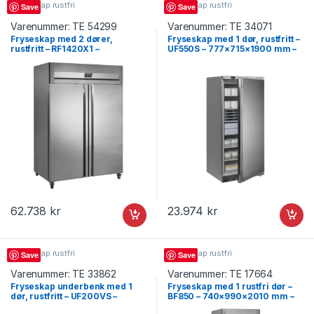
Fryseskap rustfri
Fryseskap rustfri
Save
Save
Varenummer:
TE 54299
Varenummer:
TE 34071
Fryseskap med 2 dører,
Fryseskap med 1 dør, rustfritt –
rustfritt – RF1420X1 –
UF550S – 777×715×1900 mm –
1420×875×2090 mm – Tefcold
Tefcold
62.738
kr
23.974
kr
Fryseskap rustfri
Fryseskap rustfri
Save
Save
Varenummer:
TE 33862
Varenummer:
TE 17664
Fryseskap underbenk med 1
Fryseskap med 1 rustfri dør –
dør, rustfritt – UF200VS –
BF850 – 740×990×2010 mm –
600×600×850 mm – Tefcold
Tefcold