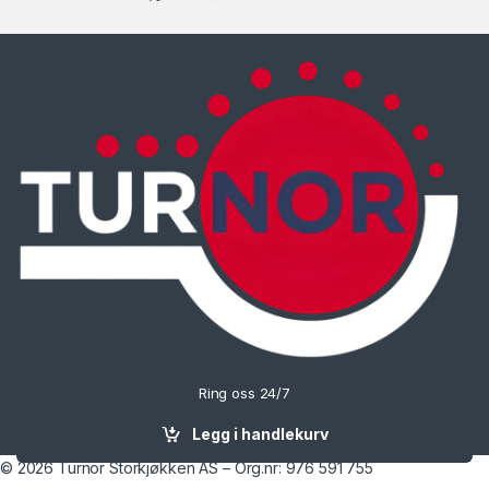
Ring oss 24/7
90702074
Legg i handlekurv
© 2026 Turnor Storkjøkken AS – Org.nr: 976 591 755