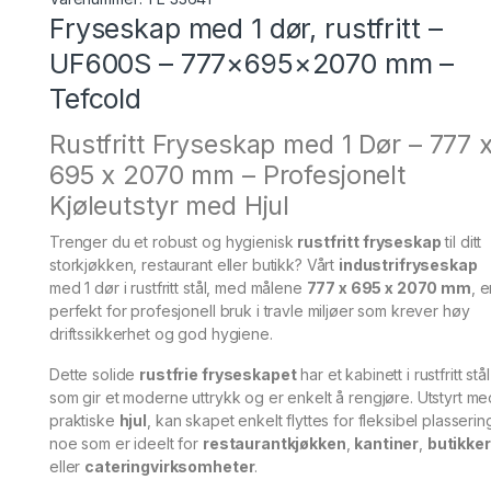
Fryseskap med 1 dør, rustfritt –
UF600S – 777×695×2070 mm –
Tefcold
Rustfritt Fryseskap med 1 Dør – 777 
695 x 2070 mm – Profesjonelt
Kjøleutstyr med Hjul
Trenger du et robust og hygienisk
rustfritt fryseskap
til ditt
storkjøkken, restaurant eller butikk? Vårt
industrifryseskap
med 1 dør i rustfritt stål, med målene
777 x 695 x 2070 mm
, e
perfekt for profesjonell bruk i travle miljøer som krever høy
driftssikkerhet og god hygiene.
Dette solide
rustfrie fryseskapet
har et kabinett i rustfritt stål
som gir et moderne uttrykk og er enkelt å rengjøre. Utstyrt me
praktiske
hjul
, kan skapet enkelt flyttes for fleksibel plasserin
noe som er ideelt for
restaurantkjøkken
,
kantiner
,
butikker
eller
cateringvirksomheter
.