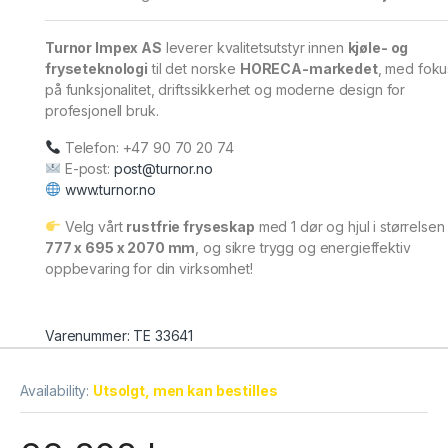
Turnor Impex AS
leverer kvalitetsutstyr innen
kjøle- og
fryseteknologi
til det norske
HORECA-markedet
, med foku
på funksjonalitet, driftssikkerhet og moderne design for
profesjonell bruk.
Telefon: +47 90 70 20 74
E-post:
post@turnor.no
www.turnor.no
Velg vårt
rustfrie fryseskap
med 1 dør og hjul i størrelsen
777 x 695 x 2070 mm
, og sikre trygg og energieffektiv
oppbevaring for din virksomhet!
Varenummer: TE 33641
Availability:
Utsolgt, men kan bestilles