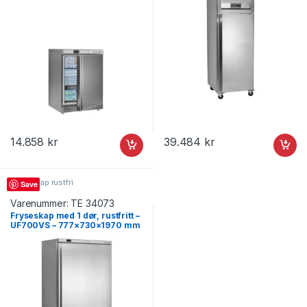
14.858
kr
39.484
kr
Fryseskap rustfri
Save
Varenummer:
TE 34073
Fryseskap med 1 dør, rustfritt –
UF700VS – 777×730×1970 mm
– Tefcold