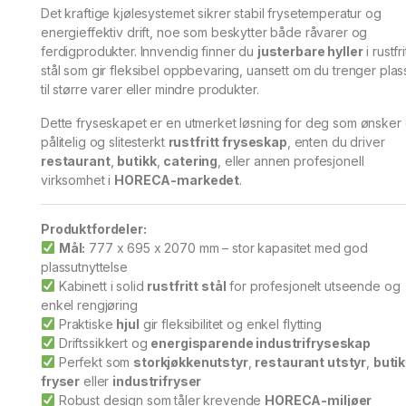
Det kraftige kjølesystemet sikrer stabil frysetemperatur og
energieffektiv drift, noe som beskytter både råvarer og
ferdigprodukter. Innvendig finner du
justerbare hyller
i rustfri
stål som gir fleksibel oppbevaring, uansett om du trenger plas
til større varer eller mindre produkter.
Dette fryseskapet er en utmerket løsning for deg som ønsker 
pålitelig og slitesterkt
rustfritt fryseskap
, enten du driver
restaurant
,
butikk
,
catering
, eller annen profesjonell
virksomhet i
HORECA-markedet
.
Produktfordeler:
Mål:
777 x 695 x 2070 mm – stor kapasitet med god
plassutnyttelse
Kabinett i solid
rustfritt stål
for profesjonelt utseende og
enkel rengjøring
Praktiske
hjul
gir fleksibilitet og enkel flytting
Driftssikkert og
energisparende industrifryseskap
Perfekt som
storkjøkkenutstyr
,
restaurant utstyr
,
butik
fryser
eller
industrifryser
Robust design som tåler krevende
HORECA-miljøer