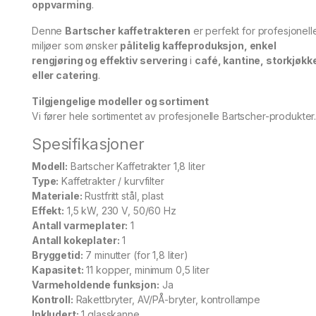
oppvarming
.
Denne
Bartscher kaffetrakteren
er perfekt for profesjonell
miljøer som ønsker
pålitelig kaffeproduksjon, enkel
rengjøring og effektiv servering
i
café, kantine, storkjøkk
eller catering
.
Tilgjengelige modeller og sortiment
Vi fører hele sortimentet av profesjonelle Bartscher-produkter
Spesifikasjoner
Modell:
Bartscher Kaffetrakter 1,8 liter
Type:
Kaffetrakter / kurvfilter
Materiale:
Rustfritt stål, plast
Effekt:
1,5 kW, 230 V, 50/60 Hz
Antall varmeplater:
1
Antall kokeplater:
1
Bryggetid:
7 minutter (for 1,8 liter)
Kapasitet:
11 kopper, minimum 0,5 liter
Varmeholdende funksjon:
Ja
Kontroll:
Rakettbryter, AV/PÅ-bryter, kontrollampe
Inkludert:
1 glasskanne