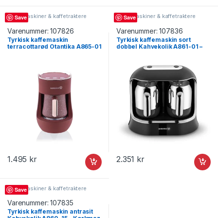
Kaffemaskiner & kaffetraktere
Kaffemaskiner & kaffetraktere
Save
Save
Varenummer:
107826
Varenummer:
107836
Tyrkisk kaffemaskin
Tyrkisk kaffemaskin sort
terracottarød Otantika A865-01
dobbel Kahvekolik A861-01 –
– Korkmaz
Korkmaz
1.495
kr
2.351
kr
Kaffemaskiner & kaffetraktere
Save
Varenummer:
107835
Tyrkisk kaffemaskin antrasit