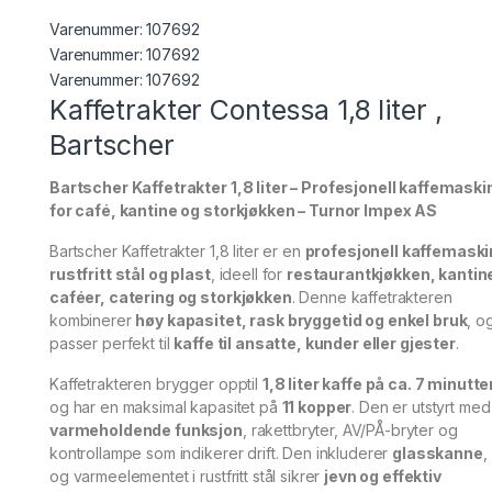
Varenummer:
107692
Varenummer: 107692
Varenummer:
107692
Kaffetrakter Contessa 1,8 liter ,
Bartscher
Bartscher Kaffetrakter 1,8 liter – Profesjonell kaffemaski
for café, kantine og storkjøkken – Turnor Impex AS
Bartscher Kaffetrakter 1,8 liter er en
profesjonell kaffemaskin
rustfritt stål og plast
, ideell for
restaurantkjøkken, kantine
caféer, catering og storkjøkken
. Denne kaffetrakteren
kombinerer
høy kapasitet, rask bryggetid og enkel bruk
, o
passer perfekt til
kaffe til ansatte, kunder eller gjester
.
Kaffetrakteren brygger opptil
1,8 liter kaffe på ca. 7 minutte
og har en maksimal kapasitet på
11 kopper
. Den er utstyrt med
varmeholdende funksjon
, rakettbryter, AV/PÅ-bryter og
kontrollampe som indikerer drift. Den inkluderer
glasskanne
,
og varmeelementet i rustfritt stål sikrer
jevn og effektiv