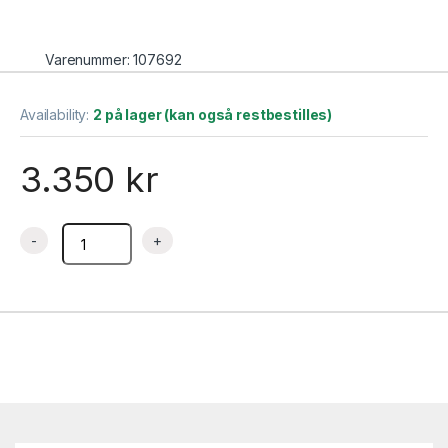
Varenummer: 107692
Availability:
2 på lager (kan også restbestilles)
3.350
kr
Kaffetrakter Contessa 1,8 liter , Bartscher quantity