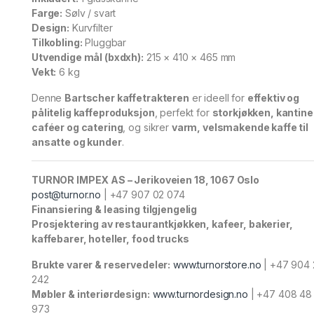
Farge:
Sølv / svart
Design:
Kurvfilter
Tilkobling:
Pluggbar
Utvendige mål (bxdxh):
215 × 410 × 465 mm
Vekt:
6 kg
Denne
Bartscher kaffetrakteren
er ideell for
effektiv og
pålitelig kaffeproduksjon
, perfekt for
storkjøkken, kantine
caféer og catering
, og sikrer
varm, velsmakende kaffe til
ansatte og kunder
.
TURNOR IMPEX AS – Jerikoveien 18, 1067 Oslo
post@turnor.no
| +47 907 02 074
Finansiering & leasing tilgjengelig
Prosjektering av restaurantkjøkken, kafeer, bakerier,
kaffebarer, hoteller, food trucks
Brukte varer & reservedeler:
www.turnorstore.no
| +47 904 
242
Møbler & interiørdesign:
www.turnordesign.no
| +47 408 48
973