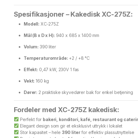
Spesifikasjoner – Kakedisk XC-275Z:
Modell:
XC-275Z
Mål (B x D x H):
940 x 685 x 1400 mm
Volum:
390 liter
Temperaturområde:
+2 / +8 °C
Effekt:
0,47 kW, 230V 1 fas
Vekt:
160 kg
Dører:
2 praktiske skyvedører bak for enkel betjening
Fordeler med XC-275Z kakedisk:
Perfekt for
bakeri, konditori, kafé, restaurant og cateri
Elegant design som gir et eksklusivt uttrykk i lokalet
Stor kapasitet – hele
390 liter
for effektiv plassutnyttelse