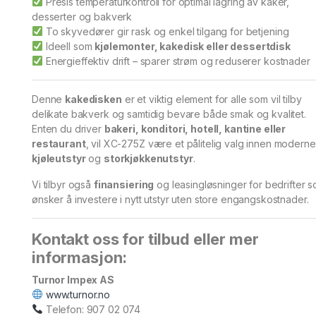
Presis temperaturkontroll for optimal lagring av kaker,
desserter og bakverk
To skyvedører gir rask og enkel tilgang for betjening
Ideell som
kjølemonter, kakedisk eller dessertdisk
Energieffektiv drift – sparer strøm og reduserer kostnader
Denne
kakedisken
er et viktig element for alle som vil tilby
delikate bakverk og samtidig bevare både smak og kvalitet.
Enten du driver
bakeri, konditori, hotell, kantine eller
restaurant
, vil XC-275Z være et pålitelig valg innen moderne
kjøleutstyr
og
storkjøkkenutstyr
.
Vi tilbyr også
finansiering
og leasingløsninger for bedrifter 
ønsker å investere i nytt utstyr uten store engangskostnader.
Kontakt oss for tilbud eller mer
informasjon:
Turnor Impex AS
www.turnor.no
Telefon: 907 02 074