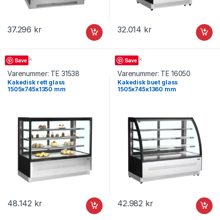
37.296
kr
32.014
kr
Kakedisk
Kakedisk
Save
Save
Varenummer:
TE 31538
Varenummer:
TE 16050
Kakedisk rett glass
Kakedisk buet glass
1505x745x1350 mm
1505x745x1360 mm
LPD1503F/BLACK, Tefcold
LPD1500C/BLACK, Tefcold
48.142
kr
42.982
kr