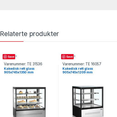
Relaterte produkter
Kakedisk
Kakedisk
Save
Save
Varenummer:
TE 31536
Varenummer:
TE 16057
Kakedisk rett glass
Kakedisk rett glass
905x745x1350 mm
905x745x1209 mm
LPD903F/BLACK, Tefcold
LPD900F/BLACK, Tefcold