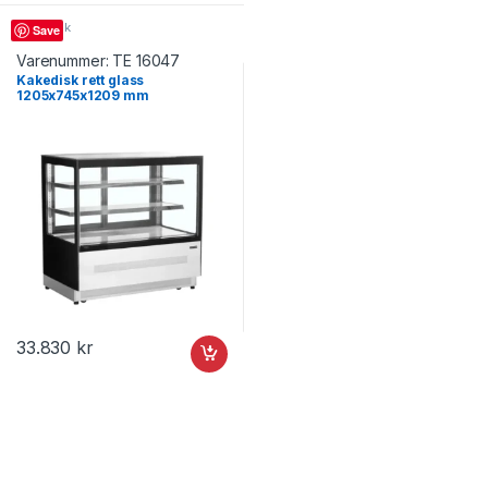
Kakedisk
Save
Varenummer:
TE 16047
Kakedisk rett glass
1205x745x1209 mm
LPD1200F/BLACK, Tefcold
33.830
kr