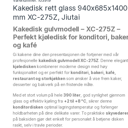
Varenummer:
103919
Kakedisk rett glass 940x685x1400
mm XC-275Z, Jiutai
Kakedisk gulvmodell – XC-275Z –
Perfekt kjøledisk for konditori, baker
og kafé
Gi kakene dine den presentasjonen de fortjener med vår
profesjonelle
kakedisk gulvmodell XC-275Z
. Denne elegan
kjøledisken
kombinerer moderne design med høy
funksjonalitet og er perfekt for
konditori, bakeri, kafé,
restaurant og storkjøkken
som ønsker å vise frem kaker,
desserter og bakverk på en fristende måte.
Med et stort volum på hele
390 liter
, god synlighet gjennom
glass og effektiv kjøling fra
+2 til +8 °C
, sikrer denne
konditordisken
optimal lagringstemperatur og forlenger
holdbarheten på dine delikate varer. To praktiske
skyvedøre
på baksiden gjør det enkelt for personalet å betjene disken
raskt, selv i travle perioder.