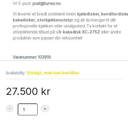
E-post:
post@turnor.no
Vi leverer et bredt sortiment innen
kjøledisker, konditordiske
kakedisker, storkjøkkenutstyr
og alt du trenger til ditt
profesjonelle kjøkken eller utsalgssted. Ta kontakt for et
uforpliktende tilbud på vår
kakedisk XC-275Z
eller andre
produkter som passer din virksomhet!
Varenummer: 103919
Availability:
Utsolgt, men kan bestilles
27.500
kr
Kakedisk rett glass 940x685x1400 mm XC-275Z, Jiutai quanti