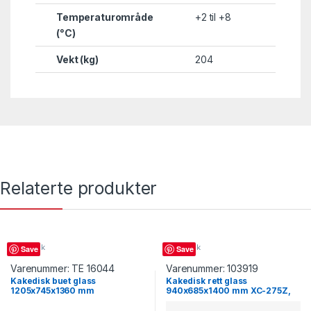
Temperaturområde
+2 til +8
(°C)
Vekt (kg)
204
Relaterte produkter
Kakedisk
Kakedisk
Save
Save
Varenummer:
TE 16044
Varenummer:
103919
Kakedisk buet glass
Kakedisk rett glass
1205x745x1360 mm
940x685x1400 mm XC-275Z,
LPD1200C/BLACK, Tefcold
Jiutai