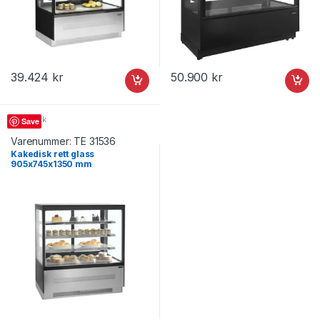
39.424
kr
50.900
kr
Kakedisk
Save
Varenummer:
TE 31536
Kakedisk rett glass
905x745x1350 mm
LPD903F/BLACK, Tefcold