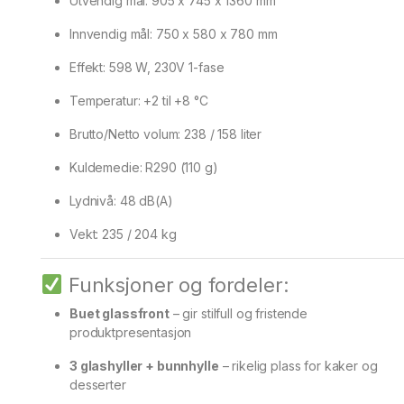
Utvendig mål: 905 x 745 x 1360 mm
Innvendig mål: 750 x 580 x 780 mm
Effekt: 598 W, 230V 1-fase
Temperatur: +2 til +8 °C
Brutto/Netto volum: 238 / 158 liter
Kuldemedie: R290 (110 g)
Lydnivå: 48 dB(A)
Vekt: 235 / 204 kg
Funksjoner og fordeler:
Buet glassfront
– gir stilfull og fristende
produktpresentasjon
3 glashyller + bunnhylle
– rikelig plass for kaker og
desserter