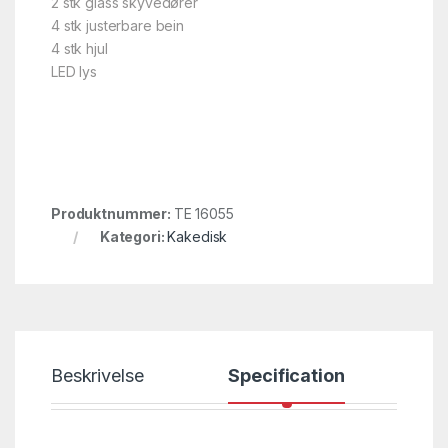
2 stk glass skyvedører
4 stk justerbare bein
4 stk hjul
LED lys
Produktnummer:
TE 16055
Kategori:
Kakedisk
Beskrivelse
Specification