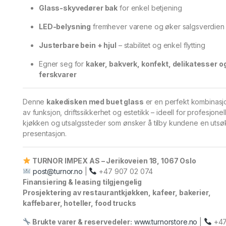
Glass-skyvedører bak
for enkel betjening
LED-belysning
fremhever varene og øker salgsverdien
Justerbare bein + hjul
– stabilitet og enkel flytting
Egner seg for
kaker, bakverk, konfekt, delikatesser o
ferskvarer
Denne
kakedisken med buet glass
er en perfekt kombinasj
av funksjon, driftssikkerhet og estetikk – ideell for profesjonel
kjøkken og utsalgssteder som ønsker å tilby kundene en utsø
presentasjon.
TURNOR IMPEX AS – Jerikoveien 18, 1067 Oslo
post@turnor.no
|
+47 907 02 074
Finansiering & leasing tilgjengelig
Prosjektering av restaurantkjøkken, kafeer, bakerier,
kaffebarer, hoteller, food trucks
Brukte varer & reservedeler:
www.turnorstore.no
|
+4