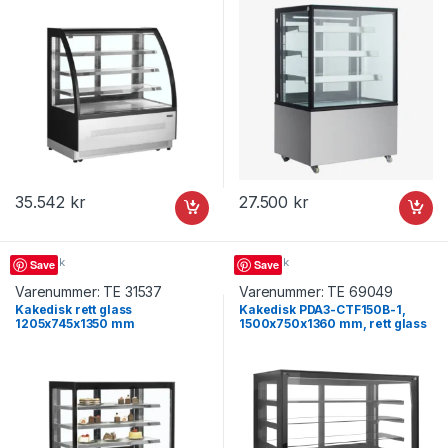
35.542
kr
27.500
kr
Kakedisk
Kakedisk
Save
Save
Varenummer:
TE 31537
Varenummer:
TE 69049
Kakedisk rett glass
Kakedisk PDA3-CTF150B-1,
1205x745x1350 mm
1500x750x1360 mm, rett glass
LPD1203F/BLACK, Tefcold
– Tefcold