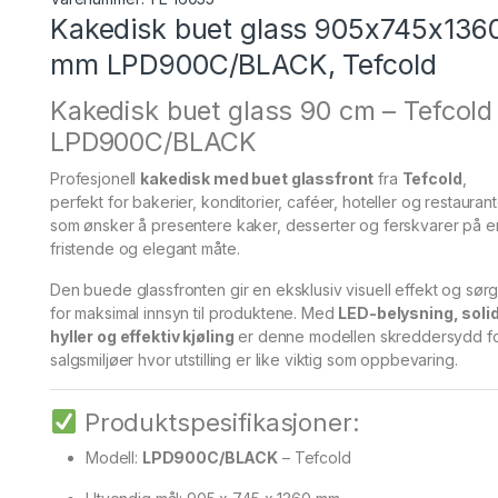
Kakedisk buet glass 905x745x136
mm LPD900C/BLACK, Tefcold
Kakedisk buet glass 90 cm – Tefcold
LPD900C/BLACK
Profesjonell
kakedisk med buet glassfront
fra
Tefcold
,
perfekt for bakerier, konditorier, caféer, hoteller og restauran
som ønsker å presentere kaker, desserter og ferskvarer på e
fristende og elegant måte.
Den buede glassfronten gir en eksklusiv visuell effekt og sør
for maksimal innsyn til produktene. Med
LED-belysning, soli
hyller og effektiv kjøling
er denne modellen skreddersydd f
salgsmiljøer hvor utstilling er like viktig som oppbevaring.
Produktspesifikasjoner:
Modell:
LPD900C/BLACK
– Tefcold