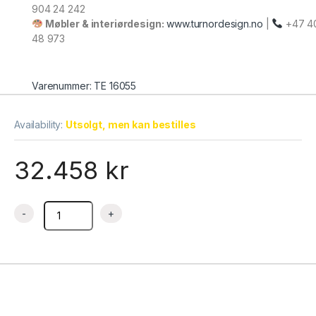
904 24 242
Møbler & interiørdesign:
www.turnordesign.no
|
+47 4
48 973
Varenummer: TE 16055
Availability:
Utsolgt, men kan bestilles
32.458
kr
Kakedisk buet glass 905x745x1360 mm LPD900C/BLACK, Tefc