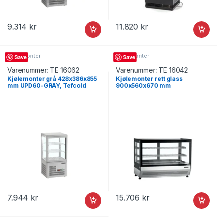
9.314
kr
11.820
kr
Kjølemonter
Kjølemonter
Save
Save
Varenummer:
TE 16062
Varenummer:
TE 16042
Kjølemonter grå 428x386x855
Kjølemonter rett glass
mm UPD60-GRAY, Tefcold
900x560x670 mm
LCT900F/BLACK, Tefcold
7.944
kr
15.706
kr