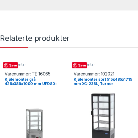
Relaterte produkter
Kjølemonter
Kjølemonter
Save
Save
Varenummer:
TE 16065
Varenummer:
102021
Kjølemonter grå
Kjølemonter sort 515x485x1715
428x386x1000 mm UPD80-
mm XC-238L, Turnor
GRAY, Tefcold