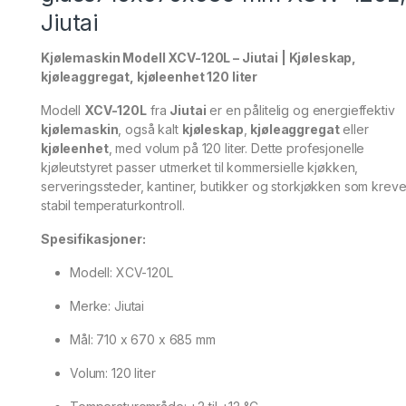
Jiutai
Kjølemaskin Modell XCV-120L – Jiutai | Kjøleskap,
kjøleaggregat, kjøleenhet 120 liter
Modell
XCV-120L
fra
Jiutai
er en pålitelig og energieffektiv
kjølemaskin
, også kalt
kjøleskap
,
kjøleaggregat
eller
kjøleenhet
, med volum på 120 liter. Dette profesjonelle
kjøleutstyret passer utmerket til kommersielle kjøkken,
serveringssteder, kantiner, butikker og storkjøkken som kreve
stabil temperaturkontroll.
Spesifikasjoner:
Modell: XCV-120L
Merke: Jiutai
Mål: 710 x 670 x 685 mm
Volum: 120 liter