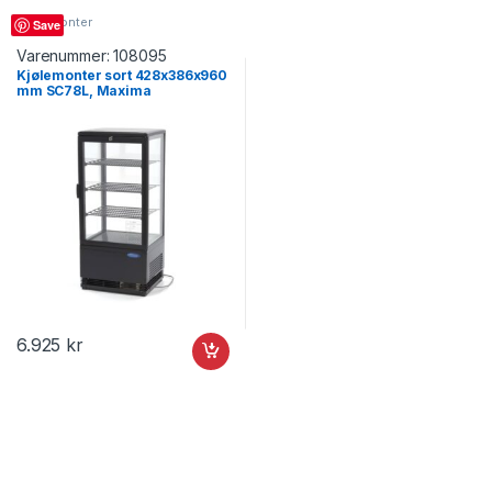
Kjølemonter
Save
Varenummer:
108095
Kjølemonter sort 428x386x960
mm SC78L, Maxima
6.925
kr