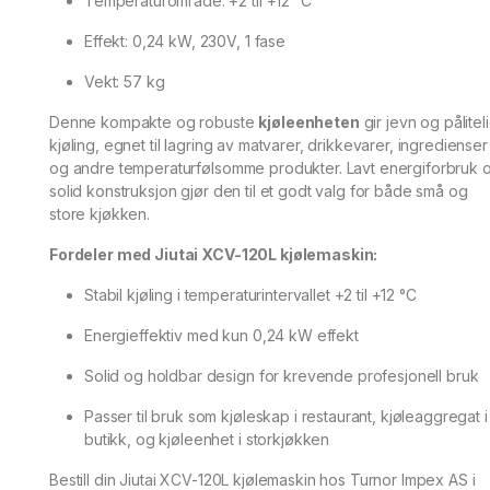
Temperaturområde: +2 til +12 °C
Effekt: 0,24 kW, 230V, 1 fase
Vekt: 57 kg
Denne kompakte og robuste
kjøleenheten
gir jevn og pålitel
kjøling, egnet til lagring av matvarer, drikkevarer, ingredienser
og andre temperaturfølsomme produkter. Lavt energiforbruk 
solid konstruksjon gjør den til et godt valg for både små og
store kjøkken.
Fordeler med Jiutai XCV-120L kjølemaskin:
Stabil kjøling i temperaturintervallet +2 til +12 °C
Energieffektiv med kun 0,24 kW effekt
Solid og holdbar design for krevende profesjonell bruk
Passer til bruk som kjøleskap i restaurant, kjøleaggregat i
butikk, og kjøleenhet i storkjøkken
Bestill din Jiutai XCV-120L kjølemaskin hos Turnor Impex AS i