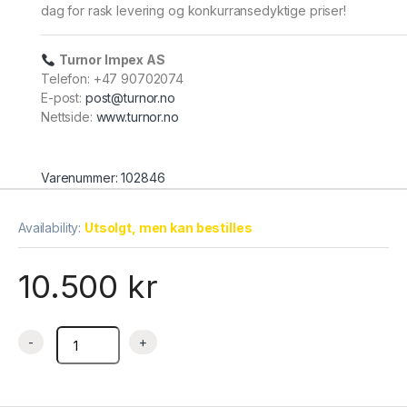
dag for rask levering og konkurransedyktige priser!
Turnor Impex AS
Telefon: +47 90702074
E-post:
post@turnor.no
Nettside:
www.turnor.no
Varenummer: 102846
Availability:
Utsolgt, men kan bestilles
10.500
kr
Kjølemonter buet glass710x670x685 mm XCW-120L, Jiutai qua