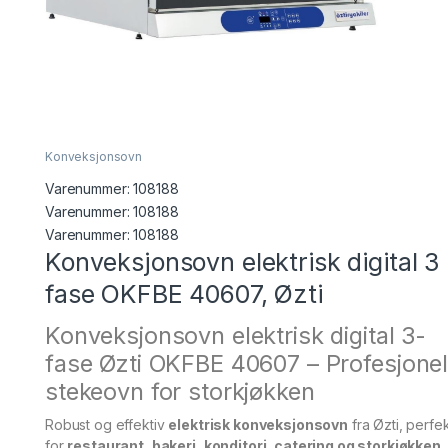
Konveksjonsovn
Varenummer:
108188
Varenummer: 108188
Varenummer:
108188
Konveksjonsovn elektrisk digital 3
fase OKFBE 40607, Øzti
Konveksjonsovn elektrisk digital 3-
fase Øzti OKFBE 40607 – Profesjonel
stekeovn for storkjøkken
Robust og effektiv
elektrisk konveksjonsovn
fra Øzti, perfe
for
restaurant, bakeri, konditori, catering og storkjøkken