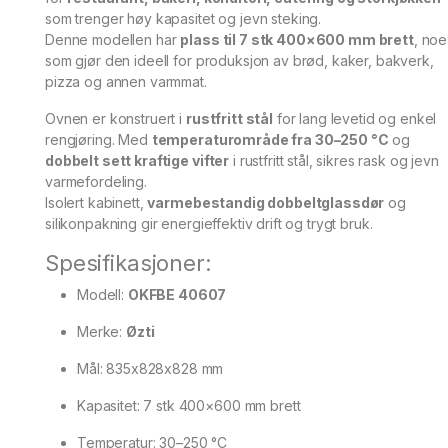
som trenger høy kapasitet og jevn steking.
Denne modellen har
plass til 7 stk 400×600 mm brett
, noe
som gjør den ideell for produksjon av brød, kaker, bakverk,
pizza og annen varmmat.
Ovnen er konstruert i
rustfritt stål
for lang levetid og enkel
rengjøring. Med
temperaturområde fra 30–250 °C
og
dobbelt sett kraftige vifter
i rustfritt stål, sikres rask og jevn
varmefordeling.
Isolert kabinett,
varmebestandig dobbeltglassdør
og
silikonpakning gir energieffektiv drift og trygt bruk.
Spesifikasjoner:
Modell:
OKFBE 40607
Merke:
Øzti
Mål: 835x828x828 mm
Kapasitet: 7 stk 400×600 mm brett
Temperatur: 30–250 °C