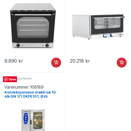
9.890
kr
20.218
kr
Konveksjonsovn
Save
Varenummer:
108189
Konveksjonsovn elektrisk 10
stk GN 1/1 OKFE101, Øzti