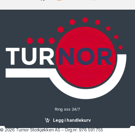
Ring oss 24/7
90702074
Legg i handlekurv
© 2026 Turnor Storkjøkken AS – Org.nr: 976 591 755