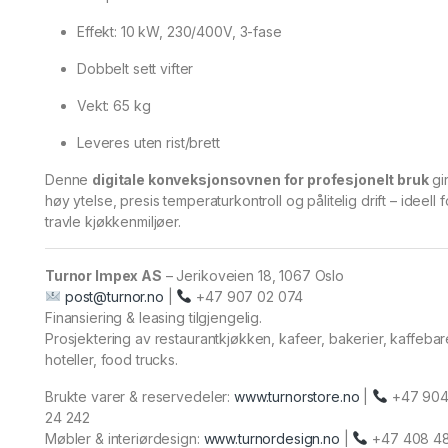
Effekt: 10 kW, 230/400V, 3-fase
Dobbelt sett vifter
Vekt: 65 kg
Leveres uten rist/brett
Denne
digitale konveksjonsovnen for profesjonelt bruk
gi
høy ytelse, presis temperaturkontroll og pålitelig drift – ideell f
travle kjøkkenmiljøer.
Turnor Impex AS
– Jerikoveien 18, 1067 Oslo
post@turnor.no
|
+47 907 02 074
Finansiering & leasing tilgjengelig.
Prosjektering av restaurantkjøkken, kafeer, bakerier, kaffebar
hoteller, food trucks.
Brukte varer & reservedeler:
www.turnorstore.no
|
+47 90
24 242
Møbler & interiørdesign:
www.turnordesign.no
|
+47 408 4