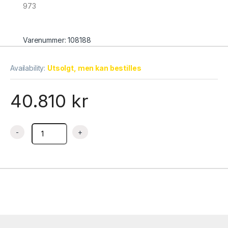
973
Varenummer: 108188
Availability:
Utsolgt, men kan bestilles
40.810
kr
Konveksjonsovn elektrisk digital 3 fase OKFBE 40607, Øzti qu