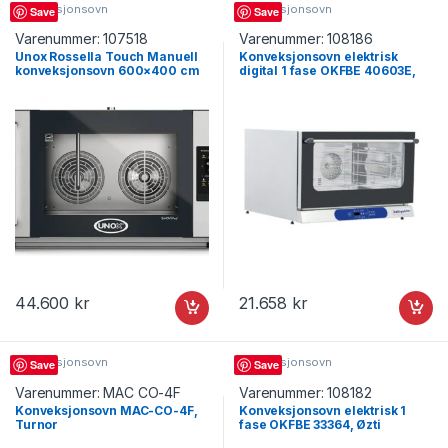
Konveksjonsovn
Konveksjonsovn
Save
Save
Varenummer:
107518
Varenummer:
108186
Unox Rossella Touch Manuell
Konveksjonsovn elektrisk
konveksjonsovn 600×400 cm
digital 1 fase OKFBE 40603E,
med damp 04EU-ETLV-MT
Øzti
høyrehengslet, Turnor
44.600
kr
21.658
kr
Konveksjonsovn
Konveksjonsovn
Save
Save
Varenummer:
MAC CO-4F
Varenummer:
108182
Konveksjonsovn MAC-CO-4F,
Konveksjonsovn elektrisk 1
Turnor
fase OKFBE 33364, Øzti