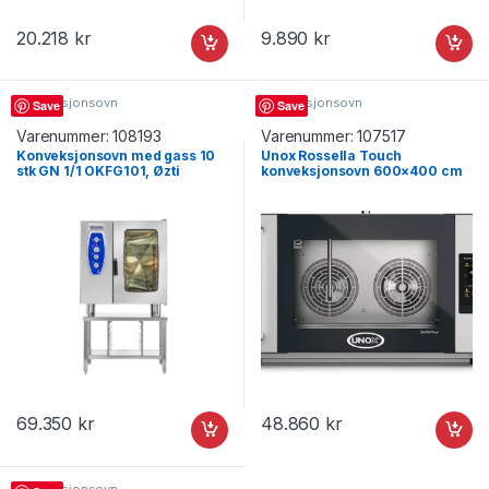
20.218
kr
9.890
kr
Konveksjonsovn
Konveksjonsovn
Save
Save
Varenummer:
108193
Varenummer:
107517
Konveksjonsovn med gass 10
Unox Rossella Touch
stk GN 1/1 OKFG101, Øzti
konveksjonsovn 600×400 cm
med damp 04EU-ETLV
høyrehengslet, Turnor
69.350
kr
48.860
kr
Konveksjonsovn