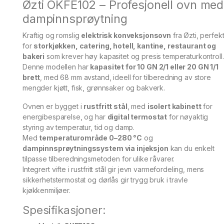
Øzti OKFE102 – Profesjonell ovn med
dampinnsprøytning
Kraftig og romslig
elektrisk konveksjonsovn
fra Øzti, perfek
for
storkjøkken, catering, hotell, kantine, restaurant og
bakeri
som krever høy kapasitet og presis temperaturkontroll.
Denne modellen har
kapasitet for 10 GN 2/1 eller 20 GN 1/1
brett
, med 68 mm avstand, ideell for tilberedning av store
mengder kjøtt, fisk, grønnsaker og bakverk.
Ovnen er bygget i
rustfritt stål
, med
isolert kabinett
for
energibesparelse, og har
digital termostat
for nøyaktig
styring av temperatur, tid og damp.
Med
temperaturområde 0–280 °C
og
dampinnsprøytningssystem via injeksjon
kan du enkelt
tilpasse tilberedningsmetoden for ulike råvarer.
Integrert vifte i rustfritt stål gir jevn varmefordeling, mens
sikkerhetstermostat og dørlås gir trygg bruk i travle
kjøkkenmiljøer.
Spesifikasjoner: