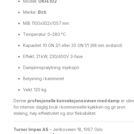
Modell:
OKFE102
Merke:
Øzti
Mål: 1100x932x1057 mm
Temperatur: 0–280 °C
Kapasitet: 10 GN 2/1 eller 20 GN 1/1 (68 mm avstand)
Effekt: 21 kW; 230/400V 3-fase
Dampinnsprøytning: injeksjon
Belysning i kammeret
Vekt: 120 kg
Denne
profesjonelle konveksjonsovnen med damp
er idee
for intensiv daglig bruk i kommersielle kjøkken og gir jevn
steking, høy effektivitet og stor fleksibilitet.
Turnor Impex AS
– Jerikoveien 18, 1067 Oslo