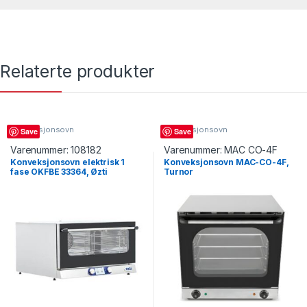
Relaterte produkter
Konveksjonsovn
Konveksjonsovn
Save
Save
Varenummer:
108182
Varenummer:
MAC CO-4F
Konveksjonsovn elektrisk 1
Konveksjonsovn MAC-CO-4F,
fase OKFBE 33364, Øzti
Turnor