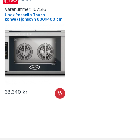
Save
Varenummer:
107516
Unox Rossella Touch
konveksjonsovn 600×400 cm
med damp 04EU-ETDV, Turnor
38.340
kr