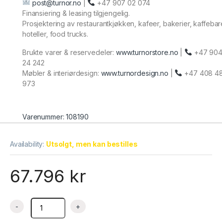
post@turnor.no
|
+47 907 02 074
Finansiering & leasing tilgjengelig.
Prosjektering av restaurantkjøkken, kafeer, bakerier, kaffebar
hoteller, food trucks.
Brukte varer & reservedeler:
www.turnorstore.no
|
+47 90
24 242
Møbler & interiørdesign:
www.turnordesign.no
|
+47 408 4
973
Varenummer: 108190
Availability:
Utsolgt, men kan bestilles
67.796
kr
Konveksjonsovn elektrisk 10 stk GN 2/1 OKFE102, Øzti quantit