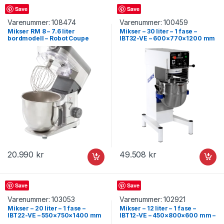
Mikser
Mikser
Save
Save
Varenummer:
108474
Varenummer:
100459
Mikser RM 8 – 7.6 liter
Mikser – 30 liter – 1 fase –
bordmodell – Robot Coupe
IBT32-VE – 600×770×1200 mm
– Dirmak
20.990
kr
49.508
kr
Mikser
Mikser
Save
Save
Varenummer:
103053
Varenummer:
102921
Mikser – 20 liter – 1 fase –
Mikser – 12 liter – 1 fase –
IBT22-VE – 550×750×1400 mm
IBT12-VE – 450×800×600 mm –
– Dirmak
Dirmak