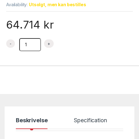
Availability:
Utsolgt, men kan bestilles
64.714
kr
Mikser – 40 liter – 1 fase – IBT42-VE – 700×850×1500 mm – Di
Beskrivelse
Specification