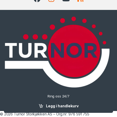
Ring oss 24/7
90702074
Legg i handlekurv
© 2026 Turnor Storkjøkken AS – Org.nr: 976 591 755