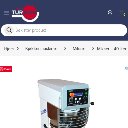
Skip to navigation
Skip to content
0
Products search
Hjem
Kjøkkenmaskiner
Mikser
Mikser – 40 lite
Save