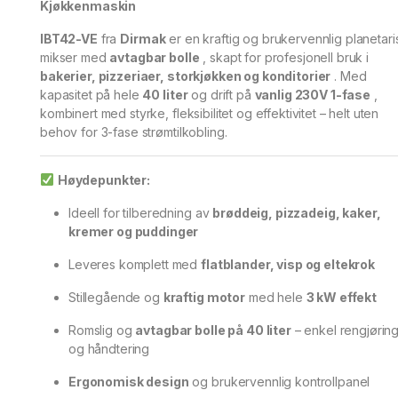
Kjøkkenmaskin
IBT42-VE
fra
Dirmak
er en kraftig og brukervennlig planetari
mikser med
avtagbar bolle
, skapt for profesjonell bruk i
bakerier, pizzeriaer, storkjøkken og konditorier
. Med
kapasitet på hele
40 liter
og drift på
vanlig 230V 1-fase
,
kombinert med styrke, fleksibilitet og effektivitet – helt uten
behov for 3-fase strømtilkobling.
Høydepunkter:
Ideell for tilberedning av
brøddeig, pizzadeig, kaker,
kremer og puddinger
Leveres komplett med
flatblander, visp og eltekrok
Stillegående og
kraftig motor
med hele
3 kW effekt
Romslig og
avtagbar bolle på 40 liter
– enkel rengjørin
og håndtering
Ergonomisk design
og brukervennlig kontrollpanel