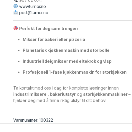
907 02 074
www.turnor.no
post@turnor.no
Perfekt for deg som trenger:
Mikser for bakeri eller pizzeria
Planetarisk kjøkkenmaskin med stor bolle
Industriell deigmikser med eltekrok og visp
Profesjonell 1-fase kjøkkenmaskin for storkjøkken
Ta kontakt med oss ​​i dag for komplette løsninger innen
industrimiksere
,
bakeriutstyr
og
storkjøkkenmaskiner
– 
hjelper deg med å finne riktig utstyr til ditt behov!
Varenummer: 100322