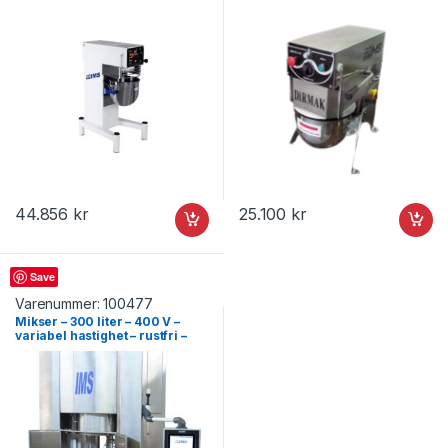
44.856
kr
25.100
kr
Mikser
Save
Varenummer:
100477
Mikser – 300 liter – 400 V –
variabel hastighet – rustfri –
IBT300DC-CR –
1800×1600×3500 mm – Dirmak