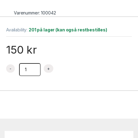
Varenummer: 100042
Availability:
201 på lager (kan også restbestilles)
150
kr
Pizzapanne Ø16,5 cm – Turnor quantity