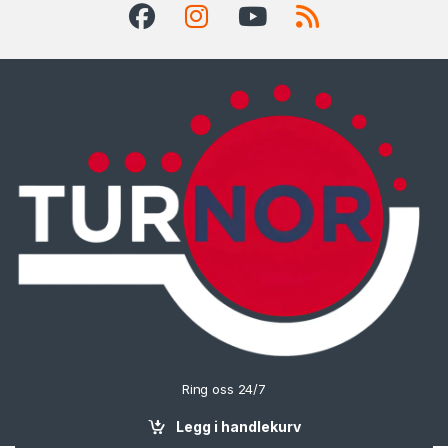
Ring oss 24/7
90702074
Legg i handlekurv