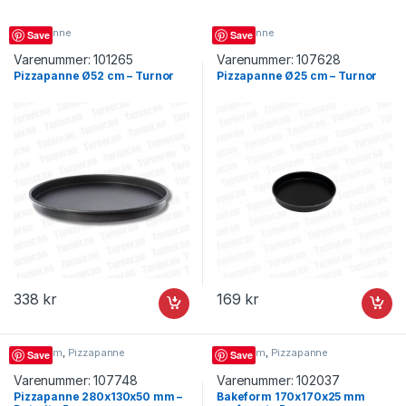
Pizzapanne
Pizzapanne
Save
Save
Varenummer:
101265
Varenummer:
107628
Pizzapanne Ø52 cm – Turnor
Pizzapanne Ø25 cm – Turnor
338
kr
169
kr
Bakeform
,
Pizzapanne
Bakeform
,
Pizzapanne
Save
Save
Varenummer:
107748
Varenummer:
102037
Pizzapanne 280x130x50 mm –
Bakeform 170x170x25 mm