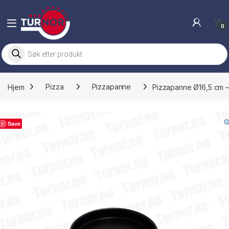
Skip to navigation
Skip to content
0
Products search
Hjem
Pizza
Pizzapanne
Pizzapanne Ø16,5 cm –
Save