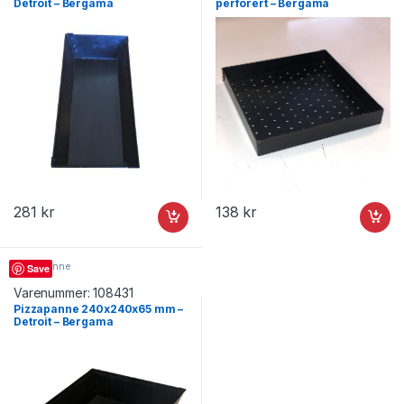
Detroit – Bergama
perforert – Bergama
281
kr
138
kr
Pizzapanne
Save
Varenummer:
108431
Pizzapanne 240x240x65 mm –
Detroit – Bergama