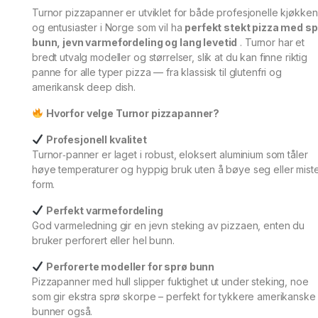
Turnor pizzapanner er utviklet for både profesjonelle kjøkken
og entusiaster i Norge som vil ha
perfekt stekt pizza med sp
bunn, jevn varmefordeling og lang levetid
. Turnor har et
bredt utvalg modeller og størrelser, slik at du kan finne riktig
panne for alle typer pizza — fra klassisk til glutenfri og
amerikansk deep dish.
Hvorfor velge Turnor pizzapanner?
Profesjonell kvalitet
Turnor‑panner er laget i robust, eloksert aluminium som tåler
høye temperaturer og hyppig bruk uten å bøye seg eller mist
form.
Perfekt varmefordeling
God varmeledning gir en jevn steking av pizzaen, enten du
bruker perforert eller hel bunn.
Perforerte modeller for sprø bunn
Pizzapanner med hull slipper fuktighet ut under steking, noe
som gir ekstra sprø skorpe – perfekt for tykkere amerikanske
bunner også.