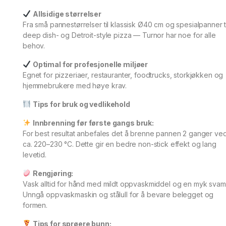
Allsidige størrelser
Fra små pannestørrelser til klassisk Ø40 cm og spesialpanner ti
deep dish- og Detroit-style pizza — Turnor har noe for alle
behov.
Optimal for profesjonelle miljøer
Egnet for pizzeriaer, restauranter, foodtrucks, storkjøkken og
hjemmebrukere med høye krav.
Tips for bruk og vedlikehold
Innbrenning før første gangs bruk:
For best resultat anbefales det å brenne pannen 2 ganger ve
ca. 220–230 °C. Dette gir en bedre non-stick effekt og lang
levetid.
Rengjøring:
Vask alltid for hånd med mildt oppvaskmiddel og en myk svam
Unngå oppvaskmaskin og stålull for å bevare belegget og
formen.
Tips for sprøere bunn: