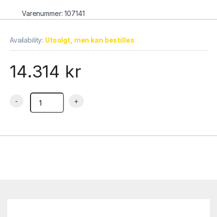
Varenummer: 107141
Availability:
Utsolgt, men kan bestilles
14.314
kr
Sjokoladevarmer, suppevarmer gold elektrisk, 10 liter quantit