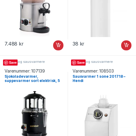
7.488
kr
38
kr
Suppe- og sausvarmere
Suppe- og sausvarmere
Save
Save
Varenummer:
107139
Varenummer:
108503
Sjokoladevarmer,
Sausvarmer 1 sone 201718 –
suppevarmer sort elektrisk, 5
Hendi
liter