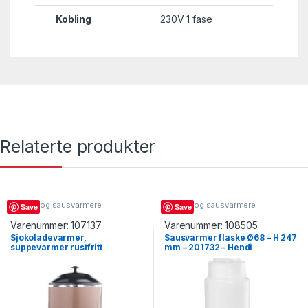
Kobling
230V 1 fase
Relaterte produkter
Suppe- og sausvarmere
Suppe- og sausvarmere
Save
Save
Varenummer:
107137
Varenummer:
108505
Sjokoladevarmer,
Sausvarmer flaske Ø68 – H 247
suppevarmer rustfritt
mm – 201732 – Hendi
elektrisk, 5 liter