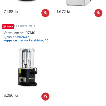
7.488
kr
1.672
kr
Suppe- og sausvarmere
Save
Varenummer:
107140
Sjokoladevarmer,
suppevarmer sort elektrisk, 10
liter
8.296
kr