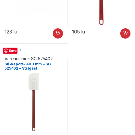
123
kr
105
kr
Slikkepott
Save
Varenummer:
SG 525402
Slikkepott – 400 mm – SG
525402 – Stalgast