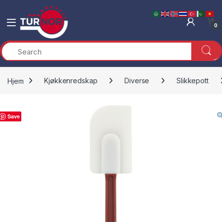
Skip to navigation
Skip to content
0
Hjem
Kjøkkenredskap
Diverse
Slikkepott
Save