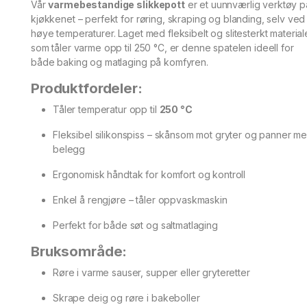
Vår
varmebestandige slikkepott
er et uunnværlig verktøy p
kjøkkenet – perfekt for røring, skraping og blanding, selv ved
høye temperaturer. Laget med fleksibelt og slitesterkt material
som tåler varme opp til 250 °C, er denne spatelen ideell for
både baking og matlaging på komfyren.
Produktfordeler:
Tåler temperatur opp til
250 °C
Fleksibel silikonspiss – skånsom mot gryter og panner m
belegg
Ergonomisk håndtak for komfort og kontroll
Enkel å rengjøre – tåler oppvaskmaskin
Perfekt for både søt og saltmatlaging
Bruksområde:
Røre i varme sauser, supper eller gryteretter
Skrape deig og røre i bakeboller