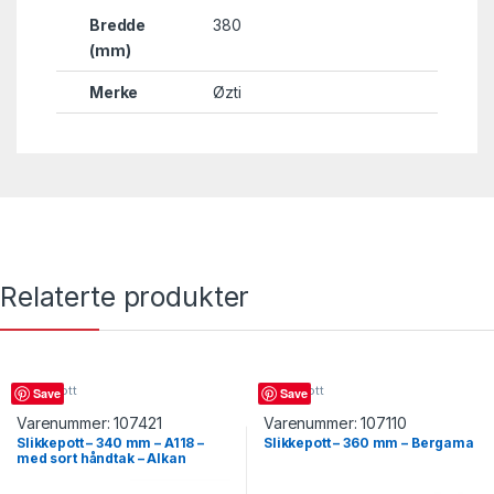
Bredde
380
(mm)
Merke
Øzti
Relaterte produkter
Slikkepott
Slikkepott
Save
Save
Varenummer:
107421
Varenummer:
107110
Slikkepott – 340 mm – A118 –
Slikkepott – 360 mm – Bergama
med sort håndtak – Alkan