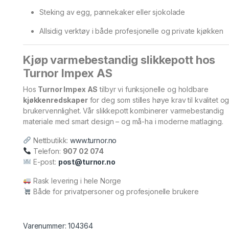
Steking av egg, pannekaker eller sjokolade
Allsidig verktøy i både profesjonelle og private kjøkken
Kjøp varmebestandig slikkepott hos
Turnor Impex AS
Hos
Turnor Impex AS
tilbyr vi funksjonelle og holdbare
kjøkkenredskaper
for deg som stilles høye krav til kvalitet o
brukervennlighet. Vår slikkepott kombinerer varmebestandig
materiale med smart design – og må-ha i moderne matlaging.
Nettbutikk:
www.turnor.no
Telefon:
907 02 074
E-post:
post@turnor.no
Rask levering i hele Norge
Både for privatpersoner og profesjonelle brukere
Varenummer: 104364