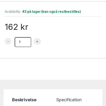
Availability:
43 på lager (kan også restbestilles)
162
kr
Slikkepott – 380 mm – Øzti quantity
Beskrivelse
Specification