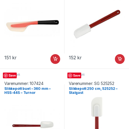
151
kr
152
kr
Slikkepott
Slikkepott
Save
Save
Varenummer:
107424
Varenummer:
SG 525252
Slikkepott buet – 360 mm –
Slikkepott 250 cm, 525252 –
HSS-44S – Turnor
Stalgast