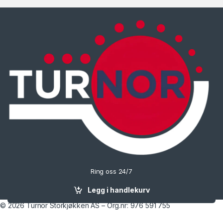
Ring oss 24/7
90702074
Legg i handlekurv
© 2026 Turnor Storkjøkken AS – Org.nr: 976 591 755