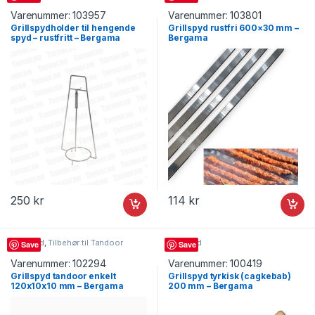
Varenummer:
103957
Varenummer:
103801
Grillspydholder til hengende
Grillspyd rustfri 600×30 mm –
spyd – rustfritt – Bergama
Bergama
250
kr
114
kr
Grillspyd
,
Tilbehør til Tandoor
Grillspyd
Save
Save
Varenummer:
102294
Varenummer:
100419
Grillspyd tandoor enkelt
Grillspyd tyrkisk (cagkebab)
120x10x10 mm – Bergama
200 mm – Bergama