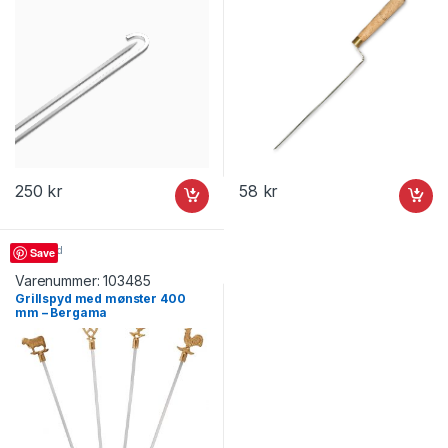
250
kr
58
kr
Grillspyd
Save
Varenummer:
103485
Grillspyd med mønster 400
mm – Bergama