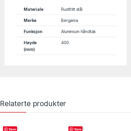
Materiale
Rustfritt stål
Merke
Bergama
Funksjon
Aluminium håndtak
Høyde
400
(mm)
Relaterte produkter
Grillspyd
Grillspyd
Save
Save