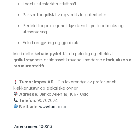
Laget i slitesterkt rustfritt stål
Passer for grillstativ og vertikale grillenheter
Perfekt for profesjonelt kjøkkenutstyr, foodtrucks og
uteservering
Enkel rengjøring og gjenbruk
Med dette
kebabspydet
får du pålitelig og effektivt
grillutstyr
som er tilpasset kravene i moderne
storkjøkken o
restaurantdrift
.
Turnor Impex AS
– Din leverandør av profesjonelt
kjøkkenutstyr og elektriske ovner
Adresse:
Jerikoveien 18, 1067 Oslo
Telefon:
90702074
Nettside:
www.turnor.no
Varenummer: 100313