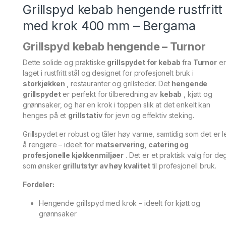
Grillspyd kebab hengende rustfritt
med krok 400 mm – Bergama
Grillspyd kebab hengende – Turnor
Dette solide og praktiske
grillspydet for kebab
fra
Turnor
er
laget i rustfritt stål og designet for profesjonelt bruk i
storkjøkken
, restauranter og grillsteder. Det
hengende
grillspydet
er perfekt for tilberedning av
kebab
, kjøtt og
grønnsaker, og har en krok i toppen slik at det enkelt kan
henges på et
grillstativ
for jevn og effektiv steking.
Grillspydet er robust og tåler høy varme, samtidig som det er le
å rengjøre – ideelt for
matservering, catering og
profesjonelle kjøkkenmiljøer
. Det er et praktisk valg for de
som ønsker
grillutstyr av høy kvalitet
til profesjonell bruk.
Fordeler:
Hengende grillspyd med krok – ideelt for kjøtt og
grønnsaker