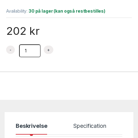
Availability:
30 på lager (kan også restbestilles)
202
kr
Grillspyd kebab hengende rustfritt med krok 400 mm – Berga
Beskrivelse
Specification