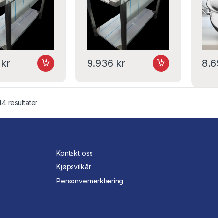
6
kr
9.936
kr
8.
44 resultater
Kontakt oss
Kjøpsvilkår
Personvernerklæring