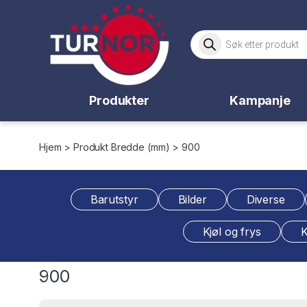
Skip to navigation
Skip to content
Products search
Produkter
Kampanje
Hjem
> Produkt Bredde (mm) > 900
Barutstyr
Bilder
Diverse
Kjøl og frys
K
900