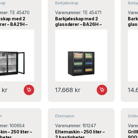
kap
Barkjøleskap
Barkj
mer:
TE 45470
Varenummer:
TE 45471
Vare
eskap med 2
Barkjøleskap med 2
Bark
rer – BA21H –
glassdører – BA26H –
glas
0x900 mm –
900x520x870 mm –
900
Tefcold
Tefc
7
kr
17.668
kr
14
n
Eltemaskin
Grill
mer:
100654
Varenummer:
101247
Vare
in – 250 liter –
Eltemaskin – 250 liter –
Gril
heter,
2 hastigheter,
900