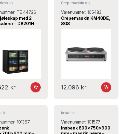
øleskap
Crepemaskin og
pannekakemaskin
nummer:
TE 44726
Varenummer:
105483
jøleskap med 2
Crepemaskin KM40DE,
sdører – DB201H –
SGS
x520x870 mm –
old
.622
kr
12.096
kr
benk
innbenk
nummer:
101367
Varenummer:
101577
lbenk
Innbenk 800×750×900
×700×600 mm –
mm – maskin høyre –