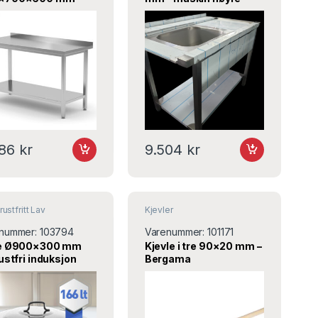
ltek
med sil og stoppekran –
Metaltek
486
kr
9.504
kr
rustfritt Lav
Kjevler
nummer:
103794
Varenummer:
101171
le Ø900×300 mm
Kjevle i tre 90×20 mm –
rustfri induksjon
Bergama
iter – Øzti