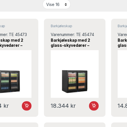
kap
Barkjøleskap
Barkj
mer:
TE 45473
Varenummer:
TE 45474
Vare
eskap med 2
Barkjøleskap med 2
Bark
kyvedører –
glass-skyvedører –
glas
– 900x515x900
BA26S – 900x515x870
DB20
fcold
mm – Tefcold
900
Tefc
44
kr
18.344
kr
14