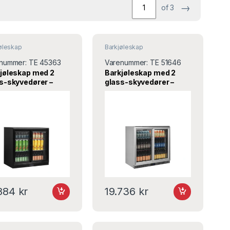
→
of 3
øleskap
Barkjøleskap
nummer:
TE 45363
Varenummer:
TE 51646
jøleskap med 2
Barkjøleskap med 2
s-skyvedører –
glass-skyvedører –
1S –
rustfritt – BA26SS –
x520x870 mm –
900x515x870 mm –
old
Tefcold
.884
kr
19.736
kr