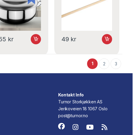
655
kr
49
kr
1
2
3
Kontakt Info
Turnor Storkjøkken AS
Jerikoveien 18 1067 Oslo
post@turnor.no