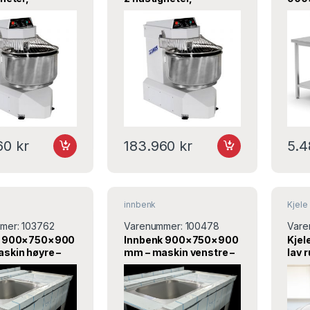
ing – 230 V / 3
reversering – 400 V / 3
Meta
ISM250-32S –
fase – ISM250-32S –
Dirmak
960
kr
183.960
kr
5.
innbenk
Kjele 
mer:
103762
Varenummer:
100478
Vare
k 900×750×900
Innbenk 900×750×900
Kje
skin høyre –
mm – maskin venstre –
lav 
 og stoppekran –
uten sil – Metaltek
166 l
k