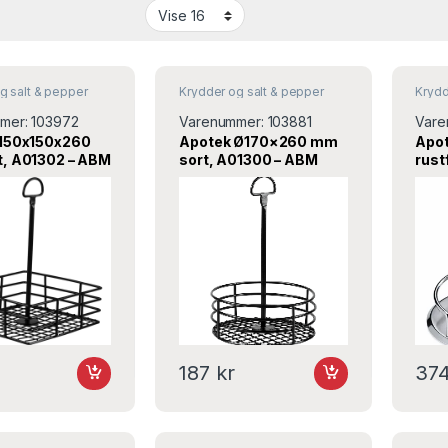
g salt & pepper
Krydder og salt & pepper
Krydd
mer:
103972
Varenummer:
103881
Vare
 150x150x260
Apotek Ø170×260 mm
Apo
, A01302 – ABM
sort, A01300 – ABM
rustf
187
kr
37