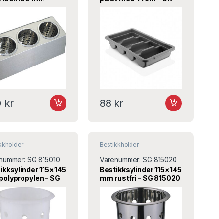
fri med 3 rom – SG
04 – Turnor
00 – Stalgast
0
kr
88
kr
kkholder
Bestikkholder
nummer:
SG 815010
Varenummer:
SG 815020
ikksylinder 115×145
Bestikksylinder 115×145
olypropylen – SG
mm rustfri – SG 815020
10 – Stalgast
– Stalgast