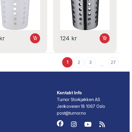
kr
124
kr
1
2
3
27
…
Kontakt Info
Turnor Storkjøkken AS
Jerikoveien 18 1067 Oslo
post@turnor.no