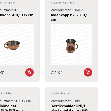
r og glass
Kopper og glass
nummer:
101153
Varenummer:
101404
nkopp Ø10,5 H5 cm
Ayrankopp Ø7,5 H10,5
cm
kr
72
kr
kkholder
Bestikkholder
nummer:
SG 815300
Varenummer:
101861
ikkholder
Bestikkholder GN1/1
x150x180 mm
plast med 4 rom – GK-