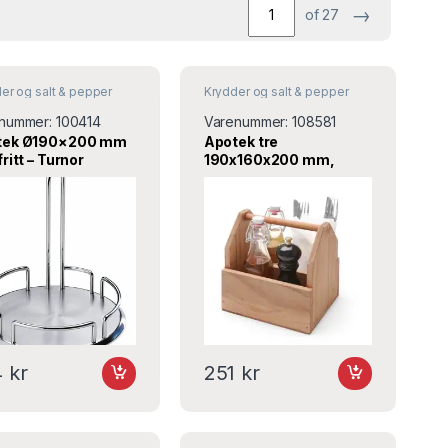
→
of 27
er og salt & pepper
Krydder og salt & pepper
nummer:
100414
Varenummer:
108581
tek Ø190×200 mm
Apotek tre
ritt – Turnor
190x160x200 mm,
664315 – Hendi
4
kr
251
kr