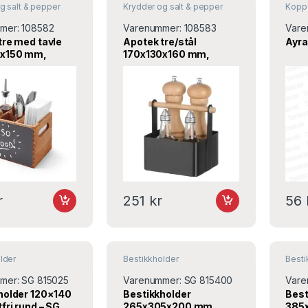
g salt & pepper
Krydder og salt & pepper
Koppe
mer:
108582
Varenummer:
108583
Vare
tre med tavle
Apotek tre/stål
Ayra
0x150 mm,
170x130x160 mm,
– Hendi
427057 – Hendi
r
251
kr
56
lder
Bestikkholder
Besti
mer:
SG 815025
Varenummer:
SG 815400
Vare
holder 120×140
Bestikkholder
Best
fri rund – SG
265x305x200 mm
385