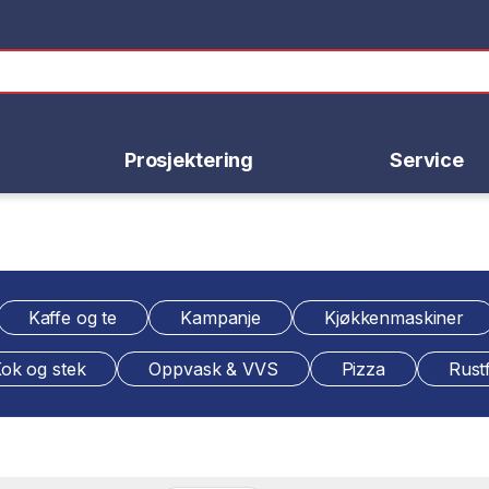
Prosjektering
Service
Kaffe og te
Kampanje
Kjøkkenmaskiner
ok og stek
Oppvask & VVS
Pizza
Rustf