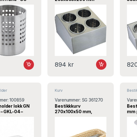
– Stalgast
rustfri med 4 rom – SG
rust
815400 – Stalgast
8153
894
kr
82
lder
Kurv
Besti
mer:
100859
Varenummer:
SG 361270
Vare
holder lokk GN
Bestikkkurv
Best
t – GKL-04 –
270x100x50 mm,
mm p
Stalgast
8150