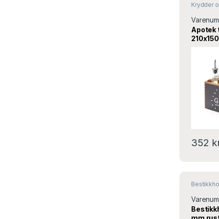
Krydder o
Varenum
Apotek 
210x15
664148 
352
k
Bestikkho
Varenum
Bestikk
mm rust