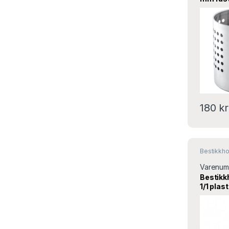
815025 
180
kr
Bestikkho
Varenum
Bestikk
1/1 plas
Turnor