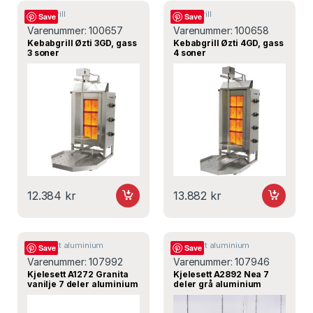
Kebabgrill
Kebabgrill
Save
Save
Varenummer:
100657
Varenummer:
100658
Kebabgrill Øzti 3GD, gass
Kebabgrill Øzti 4GD, gass
3 soner
4 soner
12.384
kr
13.882
kr
Kjelesett aluminium
Kjelesett aluminium
Save
Save
Varenummer:
107992
Varenummer:
107946
Kjelesett A1272 Granita
Kjelesett A2892 Nea 7
vanilje 7 deler aluminium
deler grå aluminium
induksjon med non-stick
induksjon med non-stick
belegg – Korkmaz
belegg – Korkmaz