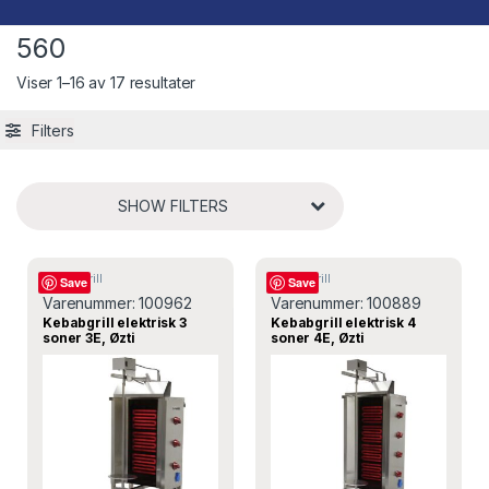
560
Viser 1–16 av 17 resultater
Filters
SHOW FILTERS
Kebabgrill
Kebabgrill
Save
Save
Varenummer:
100962
Varenummer:
100889
Kebabgrill elektrisk 3
Kebabgrill elektrisk 4
soner 3E, Øzti
soner 4E, Øzti