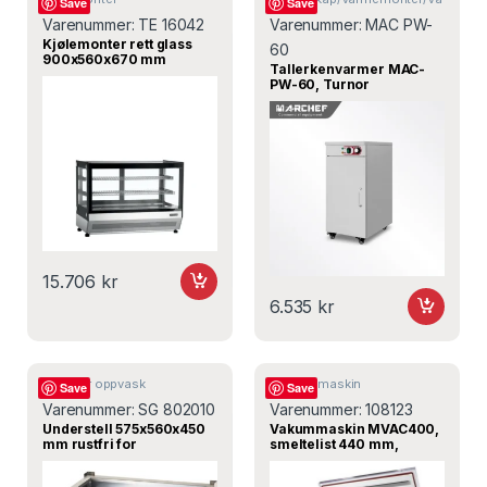
Save
Save
rmebufe
Varenummer:
TE 16042
Varenummer:
MAC PW-
Kjølemonter rett glass
60
900x560x670 mm
Tallerkenvarmer MAC-
LCT900F/BLACK, Tefcold
PW-60, Turnor
15.706
kr
6.535
kr
Tilbehør oppvask
Vakuummaskin
Save
Save
Varenummer:
SG 802010
Varenummer:
108123
Understell 575x560x450
Vakummaskin MVAC400,
mm rustfri for
smeltelist 440 mm,
underbenkoppvaskmaski
520x560x460 mm –
n SG 9802010 – Stalgast
Maxima