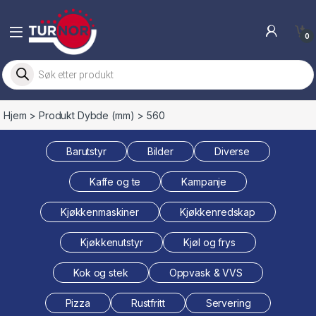
Skip to navigation
Skip to content
0
Products search
Hjem
> Produkt Dybde (mm) > 560
Barutstyr
Bilder
Diverse
Kaffe og te
Kampanje
Kjøkkenmaskiner
Kjøkkenredskap
Kjøkkenutstyr
Kjøl og frys
Kok og stek
Oppvask & VVS
Pizza
Rustfritt
Servering