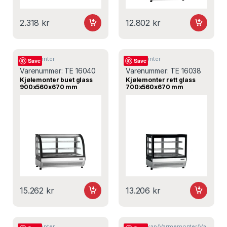
2.318
kr
12.802
kr
Kjølemonter
Kjølemonter
Save
Save
Varenummer:
TE 16040
Varenummer:
TE 16038
Kjølemonter buet glass
Kjølemonter rett glass
900x560x670 mm
700x560x670 mm
LCT900C/BLACK, Tefcold
LCT750F/BLACK, Tefcold
15.262
kr
13.206
kr
Kjølemonter
Varmeskap/Varmemonter/Va