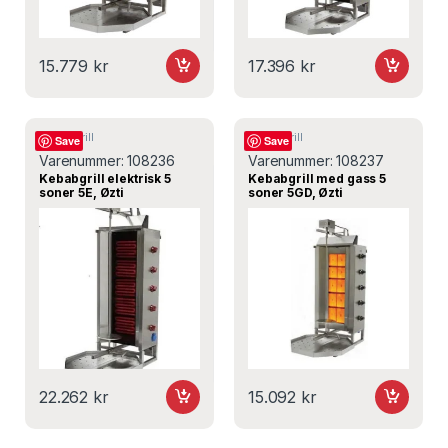
15.779
kr
17.396
kr
Kebabgrill
Kebabgrill
Save
Save
Varenummer:
108236
Varenummer:
108237
Kebabgrill elektrisk 5
Kebabgrill med gass 5
soner 5E, Øzti
soner 5GD, Øzti
22.262
kr
15.092
kr