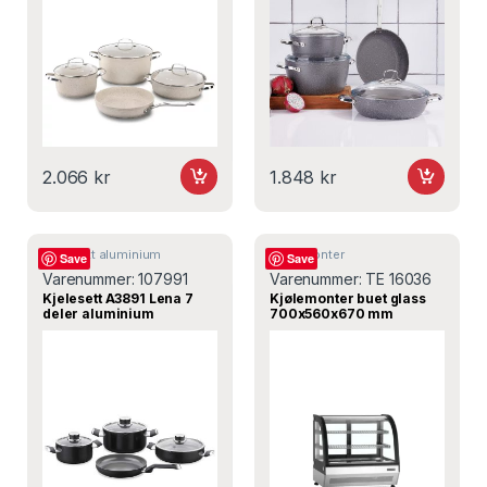
2.066
kr
1.848
kr
Kjelesett aluminium
Kjølemonter
Save
Save
Varenummer:
107991
Varenummer:
TE 16036
Kjelesett A3891 Lena 7
Kjølemonter buet glass
deler aluminium
700x560x670 mm
induksjon med keramisk
LCT750C/BLACK, Tefcold
non-stick belegg sil-lokk
helletut – Korkmaz