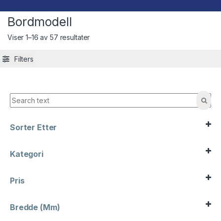
Bordmodell
Viser 1–16 av 57 resultater
Filters
Sorter Etter
Sort Products
Kategori
Barutstyr
Kaffe og te
Pris
Kampanje
Kjøkkenmaskiner
Kjøkkenredskap
Bredde (mm)
Kjøkkenutstyr
Kjøl og frys