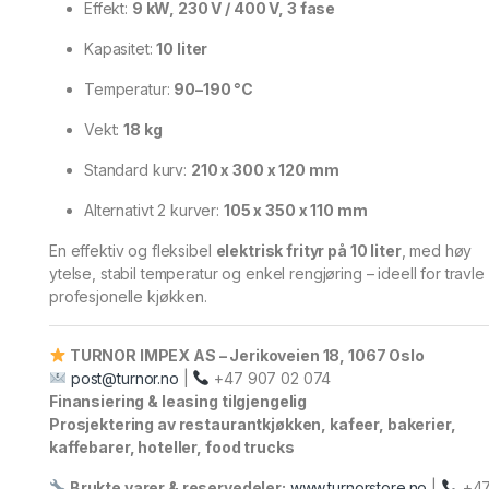
Effekt:
9 kW, 230 V / 400 V, 3 fase
Kapasitet:
10 liter
Temperatur:
90–190 °C
Vekt:
18 kg
Standard kurv:
210 x 300 x 120 mm
Alternativt 2 kurver:
105 x 350 x 110 mm
En effektiv og fleksibel
elektrisk frityr på 10 liter
, med høy
ytelse, stabil temperatur og enkel rengjøring – ideell for travle
profesjonelle kjøkken.
TURNOR IMPEX AS – Jerikoveien 18, 1067 Oslo
post@turnor.no
|
+47 907 02 074
Finansiering & leasing tilgjengelig
Prosjektering av restaurantkjøkken, kafeer, bakerier,
kaffebarer, hoteller, food trucks
Brukte varer & reservedeler:
www.turnorstore.no
|
+4