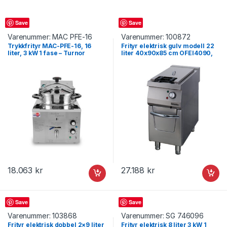
Frityr
Frityr
Save
Save
Varenummer:
MAC PFE-16
Varenummer:
100872
Trykkfrityr MAC-PFE-16, 16
Frityr elektrisk gulv modell 22
liter, 3 kW 1 fase – Turnor
liter 40x90x85 cm OFEI4090,
Øzti
18.063
kr
27.188
kr
Frityr
Frityr
Save
Save
Varenummer:
103868
Varenummer:
SG 746096
Frityr elektrisk dobbel 2×9 liter
Frityr elektrisk 8 liter 3 kW 1