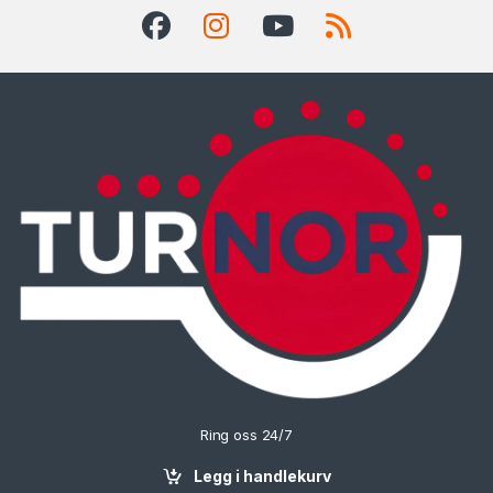
Ring oss 24/7
90702074
Legg i handlekurv