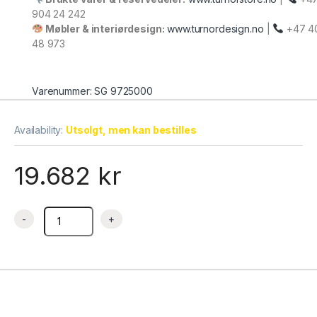
904 24 242
Møbler & interiørdesign:
www.turnordesign.no
|
+47 4
48 973
Varenummer: SG 9725000
Availability:
Utsolgt, men kan bestilles
19.682
kr
Frityr elektrisk 10 liter 40x70x25 cm, Stalgast quantity