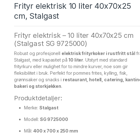
Frityr elektrisk 10 liter 40x70x25
cm, Stalgast
Frityr elektrisk – 10 liter 40x70x25 cm
(Stalgast SG 9725000)
Robust og profesjonell
elektrisk frityrkoker i rustfritt stål
fr
Stalgast, med kapasitet på
10 liter
. Utstyrt med standard
frityrkurv eller mulighet for to mindre kurver, noe som gir
fleksibilitet i bruk. Perfekt for pommes frites, kylling, fisk,
grønnsaker og snacks i
restaurant, hotell, catering, kantin
bakeri og storkjøkken
.
Produktdetaljer:
Merke:
Stalgast
Modell:
SG 9725000
Mål:
400 x 700 x 250 mm