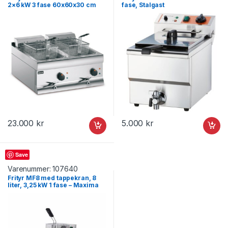
2×6 kW 3 fase 60x60x30 cm
fase, Stalgast
DF612, Lincat
23.000
kr
5.000
kr
Frityr
Save
Varenummer:
107640
Frityr MF8 med tappekran, 8
liter, 3,25 kW 1 fase – Maxima