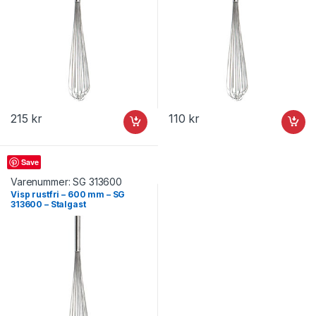
215
kr
110
kr
Visp
Save
Varenummer:
SG 313600
Visp rustfri – 600 mm – SG
313600 – Stalgast