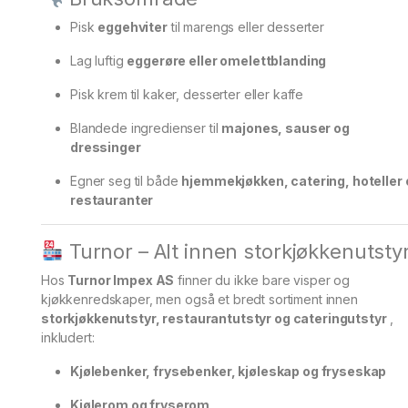
Pisk
eggehviter
til marengs eller desserter
Lag luftig
eggerøre eller omelettblanding
Pisk krem ​​til kaker, desserter eller kaffe
Blandede ingredienser til
majones, sauser og
dressinger
Egner seg til både
hjemmekjøkken, catering, hoteller 
restauranter
Turnor – Alt innen storkjøkkenutsty
Hos
Turnor Impex AS
finner du ikke bare visper og
kjøkkenredskaper, men også et bredt sortiment innen
storkjøkkenutstyr, restaurantutstyr og cateringutstyr
,
inkludert:
Kjølebenker, frysebenker, kjøleskap og fryseskap
Kjølerom og fryserom