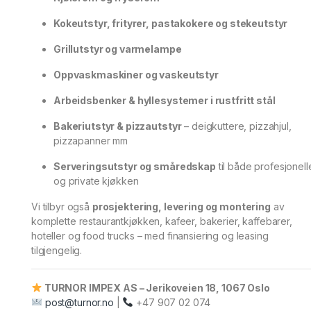
Kokeutstyr, frityrer, pastakokere og stekeutstyr
Grillutstyr og varmelampe
Oppvaskmaskiner og vaskeutstyr
Arbeidsbenker & hyllesystemer i rustfritt stål
Bakeriutstyr & pizzautstyr
– deigkuttere, pizzahjul,
pizzapanner mm
Serveringsutstyr og småredskap
til både profesjonell
og private kjøkken
Vi tilbyr også
prosjektering, levering og montering
av
komplette restaurantkjøkken, kafeer, bakerier, kaffebarer,
hoteller og food trucks – med finansiering og leasing
tilgjengelig.
TURNOR IMPEX AS – Jerikoveien 18, 1067 Oslo
post@turnor.no
|
+47 907 02 074