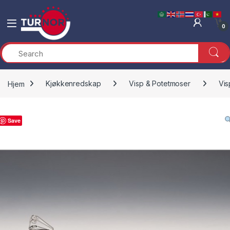
Skip to navigation
Skip to content
0
Hjem
Kjøkkenredskap
Visp & Potetmoser
Vis
Save