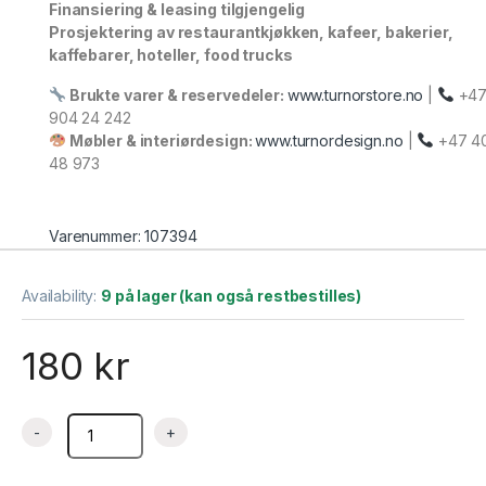
Finansiering & leasing tilgjengelig
Prosjektering av restaurantkjøkken, kafeer, bakerier,
kaffebarer, hoteller, food trucks
Brukte varer & reservedeler:
www.turnorstore.no
|
+4
904 24 242
Møbler & interiørdesign:
www.turnordesign.no
|
+47 4
48 973
Varenummer: 107394
Availability:
9 på lager (kan også restbestilles)
180
kr
Visp rustfri halvautomatisk – 250 mm – HW1023 – Alkan quanti