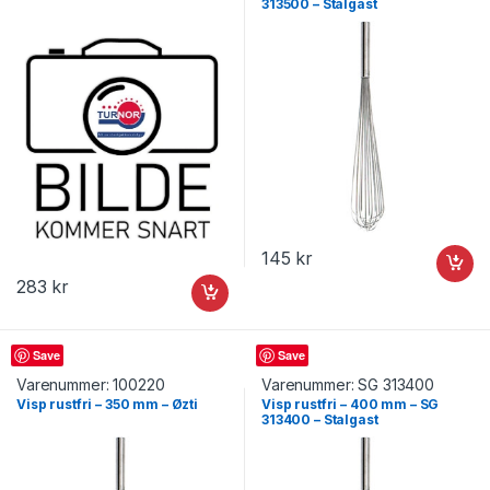
313500 – Stalgast
145
kr
283
kr
Visp
Visp
Save
Save
Varenummer:
100220
Varenummer:
SG 313400
Visp rustfri – 350 mm – Øzti
Visp rustfri – 400 mm – SG
313400 – Stalgast