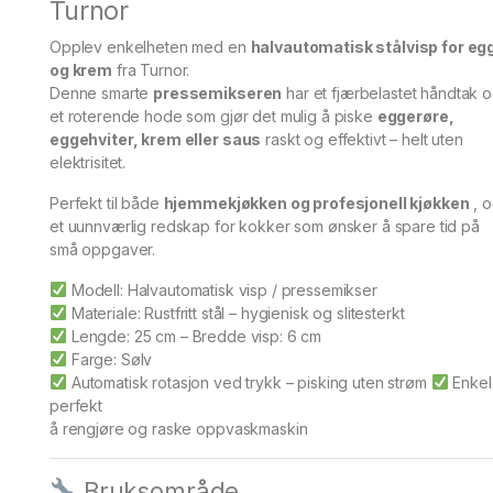
Turnor
Opplev enkelheten med en
halvautomatisk stålvisp for eg
og krem
​​fra Turnor.
Denne smarte
pressemikseren
har et fjærbelastet håndtak 
et roterende hode som gjør det mulig å piske
eggerøre,
eggehviter, krem ​​eller saus
raskt og effektivt – helt uten
elektrisitet.
Perfekt til både
hjemmekjøkken og profesjonell kjøkken
, 
et uunnværlig redskap for kokker som ønsker å spare tid på
små oppgaver.
Modell: Halvautomatisk visp / pressemikser
Materiale: Rustfritt stål – hygienisk og slitesterkt
Lengde: 25 cm – Bredde visp: 6 cm
Farge: Sølv
Automatisk rotasjon ved trykk – pisking uten strøm
Enkel
perfekt
å rengjøre og raske oppvaskmaskin
Bruksområde