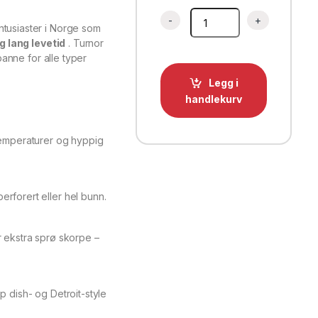
Pizzapanne Ø30 cm – Turnor 
ntusiaster i Norge som
g lang levetid
. Turnor
 panne for alle typer
Legg i
handlekurv
 temperaturer og hyppig
rforert eller hel bunn.
r ekstra sprø skorpe –
p dish- og Detroit-style