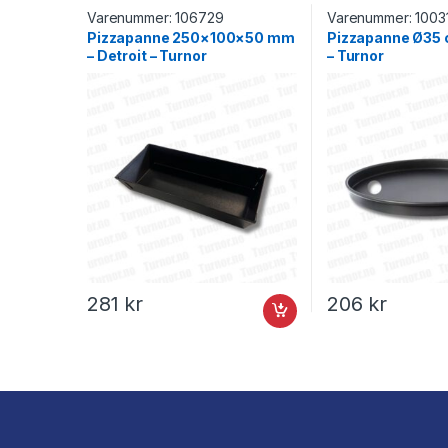
Varenummer:
106729
Varenummer:
1003
Pizzapanne 250×100×50 mm
Pizzapanne Ø35 c
– Detroit – Turnor
– Turnor
281
kr
206
kr