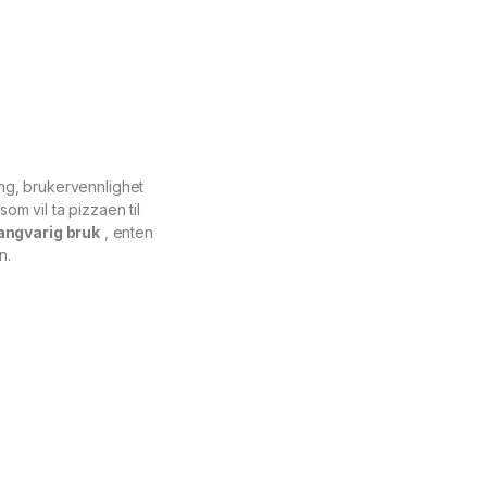
ng, brukervennlighet
som vil ta pizzaen til
langvarig bruk
, enten
n.