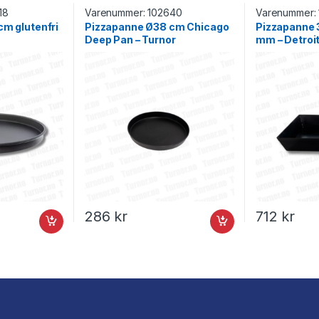
18
Varenummer:
102640
Varenummer:
m glutenfri
Pizzapanne Ø38 cm Chicago
Pizzapanne
Deep Pan – Turnor
mm – Detroit
286
kr
712
kr