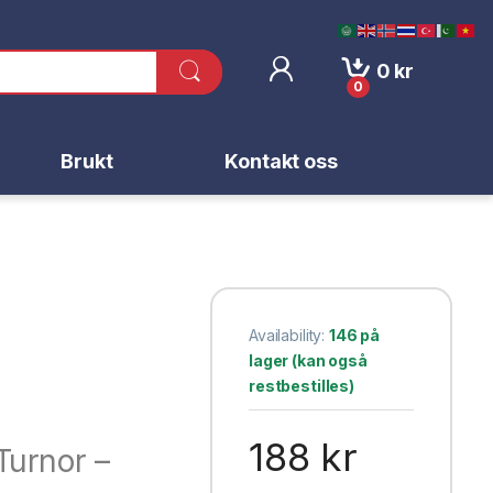
0
kr
0
Brukt
Kontakt oss
Availability:
146 på
lager (kan også
restbestilles)
188
kr
Turnor –