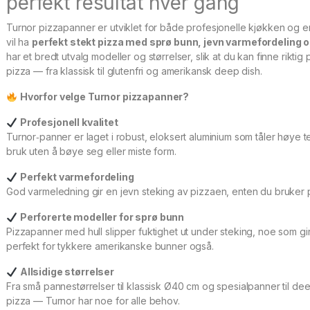
perfekt resultat hver gang
Turnor pizzapanner er utviklet for både profesjonelle kjøkken og e
vil ha
perfekt stekt pizza med sprø bunn, jevn varmefordeling o
har et bredt utvalg modeller og størrelser, slik at du kan finne riktig
pizza — fra klassisk til glutenfri og amerikansk deep dish.
Hvorfor velge Turnor pizzapanner?
Profesjonell kvalitet
Turnor‑panner er laget i robust, eloksert aluminium som tåler høye
bruk uten å bøye seg eller miste form.
Perfekt varmefordeling
God varmeledning gir en jevn steking av pizzaen, enten du bruker pe
Perforerte modeller for sprø bunn
Pizzapanner med hull slipper fuktighet ut under steking, noe som gi
perfekt for tykkere amerikanske bunner også.
Allsidige størrelser
Fra små pannestørrelser til klassisk Ø40 cm og spesialpanner til dee
pizza — Turnor har noe for alle behov.