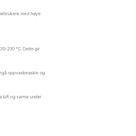
emmebrukere med høye
20–230 °C. Dette gir
Unngå oppvaskmaskin og
a luft og varme under