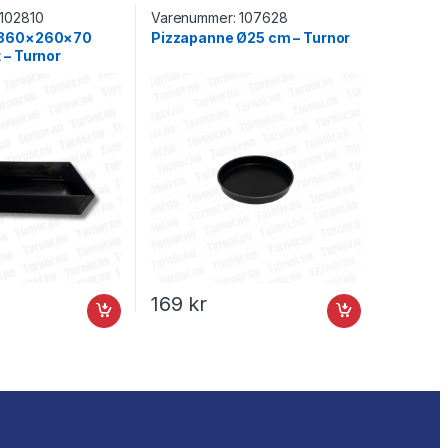
102810
Varenummer:
107628
 360×260×70
Pizzapanne Ø25 cm – Turnor
 – Turnor
169
kr