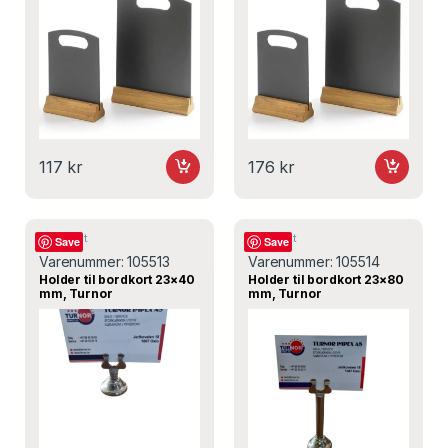
117
kr
176
kr
Bordskilt
Bordskilt
Save
Save
Varenummer:
105513
Varenummer:
105514
Holder til bordkort 23×40
Holder til bordkort 23×80
mm, Turnor
mm, Turnor