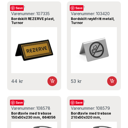
Bordskilt
Bordskilt
Save
Save
Varenummer:
107335
Varenummer:
103420
Bordskilt REZERVE plast,
Bordskilt røykfritt metall,
Turnor
Turnor
44
kr
53
kr
Bordskilt
Bordskilt
Save
Save
Varenummer:
108578
Varenummer:
108579
Bordtavle med trebase
Bordtavle med trebase
150x50x230 mm, 664056
210x50x320 mm,
– Hendi
664063- Hendi