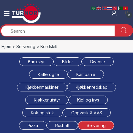
Skip to navigation
Skip to content
0
Hjem
>
Servering
> Bordskilt
Barutstyr
Bilder
Diverse
Kaffe og te
Kampanje
Kjøkkenmaskiner
Kjøkkenredskap
Kjøkkenutstyr
Kjøl og frys
Kok og stek
Oppvask & VVS
Pizza
Rustfritt
Servering