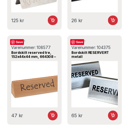
125
kr
26
kr
Bordskilt
Bordskilt
Save
Save
Varenummer:
108577
Varenummer:
104375
Bordskilt reserved tre,
Bordskilt RESERVERT
152x44x44 mm, 664308 –
metall
Hendi
47
kr
65
kr