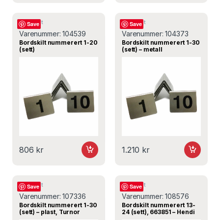
Bordskilt
Bordskilt
Save
Save
Varenummer:
104539
Varenummer:
104373
Bordskilt nummerert 1-20
Bordskilt nummerert 1-30
(sett)
(sett) – metall
806
kr
1.210
kr
Bordskilt
Bordskilt
Save
Save
Varenummer:
107336
Varenummer:
108576
Bordskilt nummerert 1-30
Bordskilt nummerert 13-
(sett) – plast, Turnor
24 (sett), 663851 – Hendi