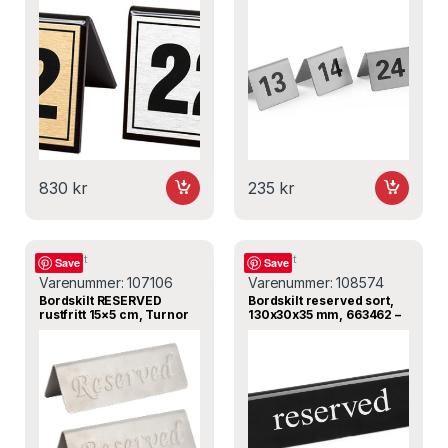
830
kr
235
kr
Bordskilt
Bordskilt
Save
Save
Varenummer:
107106
Varenummer:
108574
Bordskilt RESERVED
Bordskilt reserved sort,
rustfritt 15×5 cm, Turnor
130x30x35 mm, 663462 –
Hendi