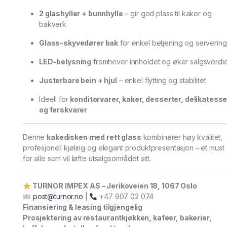
2 glashyller + bunnhylle
– gir god plass til kaker og
bakverk
Glass-skyvedører bak
for enkel betjening og servering
LED-belysning
fremhever innholdet og øker salgsverdi
Justerbare bein + hjul
– enkel flytting og stabilitet
Ideell for
konditorvarer, kaker, desserter, delikatesse
og ferskvarer
Denne
kakedisken med rett glass
kombinerer høy kvalitet,
profesjonell kjøling og elegant produktpresentasjon – et must
for alle som vil løfte utsalgsområdet sitt.
TURNOR IMPEX AS – Jerikoveien 18, 1067 Oslo
post@turnor.no
|
+47 907 02 074
Finansiering & leasing tilgjengelig
Prosjektering av restaurantkjøkken, kafeer, bakerier,