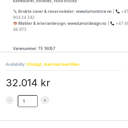
kaffebarer, hoteller, food trucks
Brukte varer & reservedeler:
www.turnorstore.no
|
+4
904 24 242
Møbler & interiørdesign:
www.turnordesign.no
|
+47 4
48 973
Varenummer: TE 16057
Availability:
Utsolgt, men kan bestilles
32.014
kr
Kakedisk rett glass 905x745x1209 mm LPD900F/BLACK, Tefco