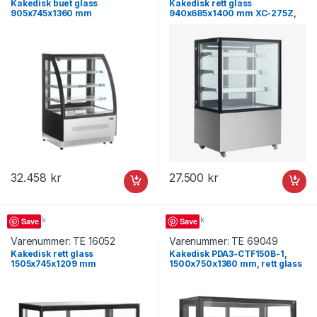
Kakedisk buet glass
Kakedisk rett glass
905x745x1360 mm
940x685x1400 mm XC-275Z,
LPD900C/BLACK, Tefcold
Jiutai
32.458
kr
27.500
kr
Kakedisk
Kakedisk
Save
Save
Varenummer:
TE 16052
Varenummer:
TE 69049
Kakedisk rett glass
Kakedisk PDA3-CTF150B-1,
1505x745x1209 mm
1500x750x1360 mm, rett glass
LPD1500F/BLACK, Tefcold
– Tefcold