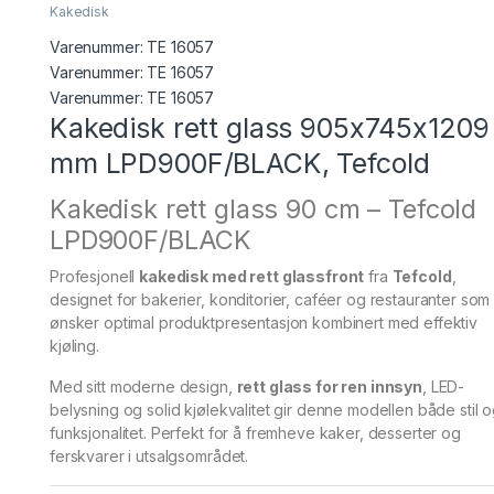
Kakedisk
Varenummer:
TE 16057
Varenummer: TE 16057
Varenummer:
TE 16057
Kakedisk rett glass 905x745x1209
mm LPD900F/BLACK, Tefcold
Kakedisk rett glass 90 cm – Tefcold
LPD900F/BLACK
Profesjonell
kakedisk med rett glassfront
fra
Tefcold
,
designet for bakerier, konditorier, caféer og restauranter som
ønsker optimal produktpresentasjon kombinert med effektiv
kjøling.
Med sitt moderne design,
rett glass for ren innsyn
, LED-
belysning og solid kjølekvalitet gir denne modellen både stil 
funksjonalitet. Perfekt for å fremheve kaker, desserter og
ferskvarer i utsalgsområdet.