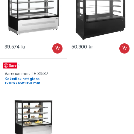
39.574
kr
50.900
kr
Kakedisk
Save
Varenummer:
TE 31537
Kakedisk rett glass
1205x745x1350 mm
LPD1203F/BLACK, Tefcold