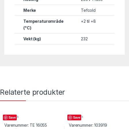
Merke
Tefcold
Temperaturområde
+2 til +8
(°C)
Vekt (kg)
232
Relaterte produkter
Kakedisk
Kakedisk
Save
Save
Varenummer:
TE 16055
Varenummer:
103919