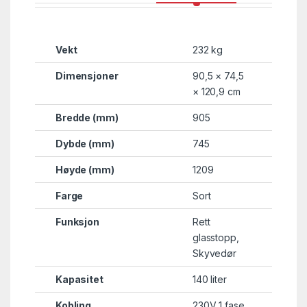
Vekt
232 kg
Dimensjoner
90,5 × 74,5
× 120,9 cm
Bredde (mm)
905
Dybde (mm)
745
Høyde (mm)
1209
Farge
Sort
Funksjon
Rett
glasstopp
,
Skyvedør
Kapasitet
140 liter
Kobling
230V 1 fase