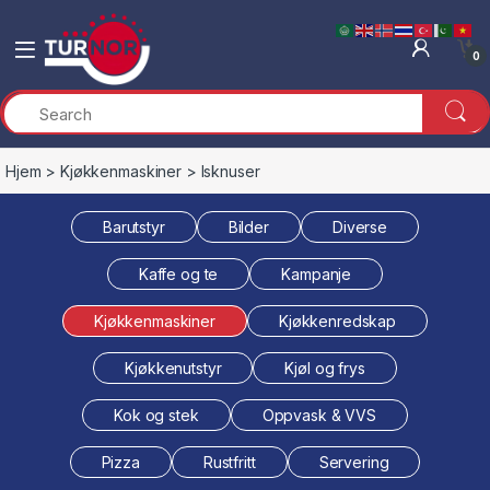
Skip to navigation
Skip to content
0
Hjem
>
Kjøkkenmaskiner
> Isknuser
Barutstyr
Bilder
Diverse
Kaffe og te
Kampanje
Kjøkkenmaskiner
Kjøkkenredskap
Kjøkkenutstyr
Kjøl og frys
Kok og stek
Oppvask & VVS
Pizza
Rustfritt
Servering