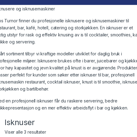
knusere og isknusemaskiner
s Turnor finner du profesjonelle isknusere og isknusemaskiner til
staurant, bar, kafé, hotell, catering og storkjøkken. En isknuser er et
ktig utstyr for rask og effektiv knusing av is til cocktailer, smoothies, k
ikke og servering.
vårt sortiment tilbyr vi kraftige modeller utviklet for daglig bruk i
ofesjonelle miljøer. Isknusere brukes ofte i barer, juicebarer og kjøkk
or høy kapasitet og jevn kvalitet på knust is er avgjørende. Produkte
sser perfekt for kunder som søker etter isknuser til bar, profesjonell
knusemaskin restaurant, cocktail isknuser, knust is til smoothie, isknus
orkjøkken og bartilbehør.
d en profesjonell isknuser får du raskere servering, bedre
ikkepresentasjon og en mer effektiv arbeidsflyt i bar og kjøkken.
Isknuser
Viser alle 3 resultater