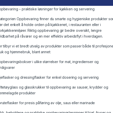
pbevaring – praktiske løsninger for kjøkken og servering
kategorien Oppbevaring finner du smarte og hygieniske produkter s
ør det enkelt å holde orden på kjøkkenet, i restauranten eller i
orkjøkkenmiljøer. Riktig oppbevaring gir bedre oversikt, lengre
ldbarhet på råvarer og en mer effektiv arbeidsflyt i hverdagen.
r tilbyr vi et bredt utvalg av produkter som passer både til profesjone
uk og hjemmebruk, blant annet:
pbevaringsbokser i ulike størrelser for mat, ingredienser og
rdigvarer
jeflasker og dressingflasker for enkel dosering og servering
ltetøyglass og glasskrukker til oppbevaring av sauser, krydder og
emmelagde produkter
ruteflasker for presis påføring av olje, saus eller marinade
kk, beholdere og praktiske oppbevaringsløsninger til kjøl, fryser og