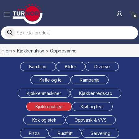
Skip to navigation
Skip to content
0
Products search
Hjem
>
Kjøkkenutstyr
> Oppbevaring
Barutstyr
Bilder
Diverse
Kaffe og te
Kampanje
Kjøkkenmaskiner
Kjøkkenredskap
Kjøkkenutstyr
Kjøl og frys
Kok og stek
Oppvask & VVS
Pizza
Rustfritt
Servering