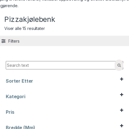
gjørende.
Pizzakjølebenk
Viser alle 15 resultater
Filters
Sorter Etter
Sort Products
Kategori
Barutstyr
Kaffe og te
Pris
Kampanje
Kjøkkenmaskiner
Kjøkkenredskap
Bredde (mm)