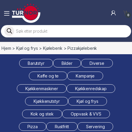
Skip to navigation
Skip to content
0
Products search
Hjem
>
Kjøl og frys
>
Kjølebenk
> Pizzakjølebenk
Barutstyr
Bilder
Diverse
Kaffe og te
Kampanje
Kjøkkenmaskiner
Kjøkkenredskap
Kjøkkenutstyr
Kjøl og frys
Kok og stek
Oppvask & VVS
Pizza
Rustfritt
Servering