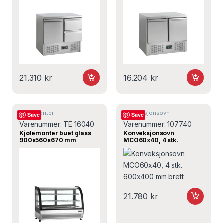
21.310
kr
16.204
kr
Kjølemonter
Konveksjonsovn
Save
Save
Varenummer:
TE 16040
Varenummer:
107740
Kjølemonter buet glass
Konveksjonsovn
900x560x670 mm
MCO60x40, 4 stk.
LCT900C/BLACK, Tefcold
600×400 mm brett
21.780
kr