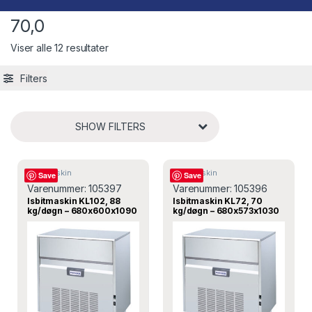
70,0
Viser alle 12 resultater
Filters
SHOW FILTERS
Isbitmaskin
Isbitmaskin
Save
Save
Varenummer:
105397
Varenummer:
105396
Isbitmaskin KL102, 88
Isbitmaskin KL72, 70
kg/døgn – 680x600x1090
kg/døgn – 680x573x1030
mm, Porkka
mm, Porkka