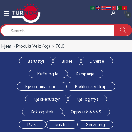
Skip to navigation
Skip to content
0
Hjem
> Produkt Vekt (kg) > 70,0
Barutstyr
Bilder
Diverse
Kaffe og te
Kampanje
Kjøkkenmaskiner
Kjøkkenredskap
Kjøkkenutstyr
Kjøl og frys
Kok og stek
Oppvask & VVS
Pizza
Rustfritt
Servering