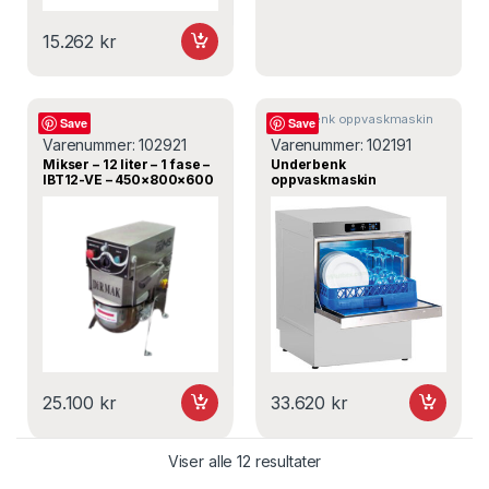
15.262
kr
Mikser
Underbenk oppvaskmaskin
Save
Save
Varenummer:
102921
Varenummer:
102191
Mikser – 12 liter – 1 fase –
Underbenk
IBT12-VE – 450×800×600
oppvaskmaskin
mm – Dirmak
OBY500DE Plus –
595×640×830 mm – Øzti
25.100
kr
33.620
kr
Viser alle 12 resultater