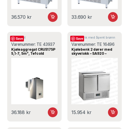
36.570
kr
33.690
kr
Aggregat
Kjølebenk med åpent brønn
Save
Save
Varenummer:
TE 43937
Varenummer:
TE 16496
Kjøleaggregat CRU5175P
Kjølebenk 2 dører med
5,1-7, 5m³, Tefcold
skyvelokk – SA920 –
900x700x877 mm,
Tefcold
36.188
kr
15.954
kr