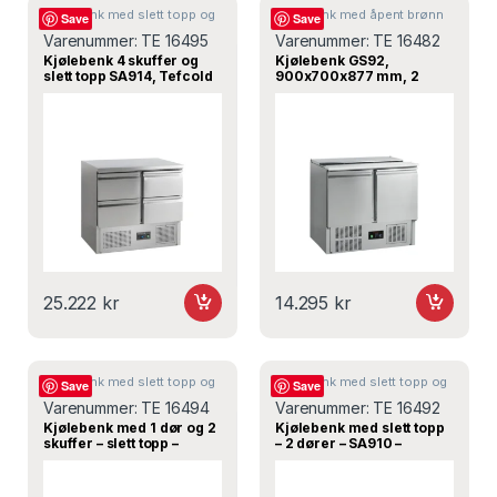
Kjølebenk med slett topp og
Kjølebenk med åpent brønn
Save
Save
med oppkant
Varenummer:
TE 16495
Varenummer:
TE 16482
Kjølebenk 4 skuffer og
Kjølebenk GS92,
slett topp SA914, Tefcold
900x700x877 mm, 2
dører og skyvelokk –
Tefcold
25.222
kr
14.295
kr
Kjølebenk med slett topp og
Kjølebenk med slett topp og
Save
Save
med oppkant
med oppkant
Varenummer:
TE 16494
Varenummer:
TE 16492
Kjølebenk med 1 dør og 2
Kjølebenk med slett topp
skuffer – slett topp –
– 2 dører – SA910 –
SA912 – 900x700x877
900x700x877 mm –
mm – Tefcold
Tefcold