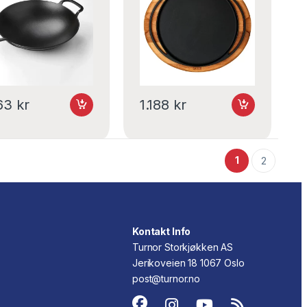
363
kr
1.188
kr
1
2
Kontakt Info
Turnor Storkjøkken AS
Jerikoveien 18 1067 Oslo
post@turnor.no