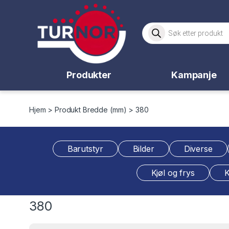
Skip to navigation
Skip to content
Products search
Produkter
Kampanje
Hjem
> Produkt Bredde (mm) > 380
Barutstyr
Bilder
Diverse
Kjøl og frys
K
380