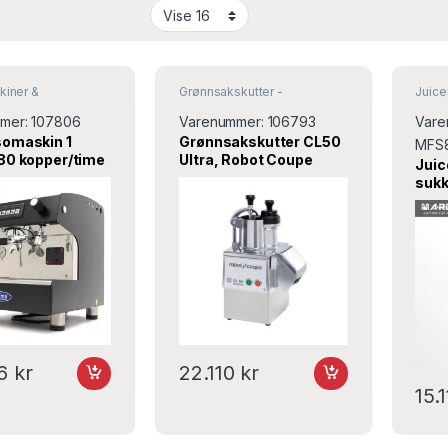
kiner &
Grønnsakskutter -
Juic
tere
Hurtighakker
mer:
107806
Varenummer:
106793
Vare
omaskin 1
Grønnsakskutter CL50
MFS
80 kopper/time
Ultra, Robot Coupe
Juic
0x470 mm –
suk
S80N
76
kr
22.110
kr
15.