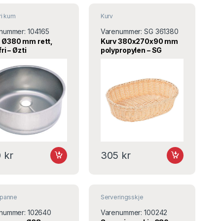
ri kum
Kurv
nummer:
104165
Varenummer:
SG 361380
 Ø380 mm rett,
Kurv 380x270x90 mm
ri – Øzti
polypropylen – SG
361380 – Stalgast
0
kr
305
kr
apanne
Serveringsskje
nummer:
102640
Varenummer:
100242