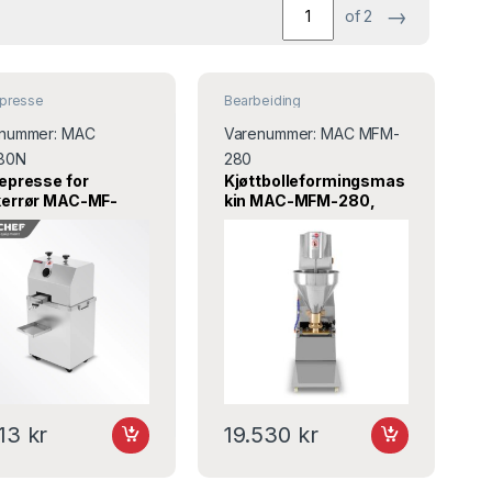
→
of 2
epresse
Bearbeiding
nummer:
MAC
Varenummer:
MAC MFM-
80N
280
epresse for
Kjøttbolleformingsmas
kerrør MAC-MF-
kin MAC-MFM-280,
, Turnor
Turnor
113
kr
19.530
kr