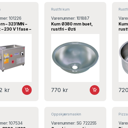
n
Rustfri kum
Rustf
mer:
101226
Varenummer:
101887
Vare
ern – 3231MN –
Kum Ø380 mm buet,
Kum
 – 230 V 1 fase –
rustfri – Øzti
rustf
5×435 mm –
ar
52
kr
770
kr
72
Oppskjærsmaskin
Pizz
mer:
107534
Varenummer:
SG 722255
Vare