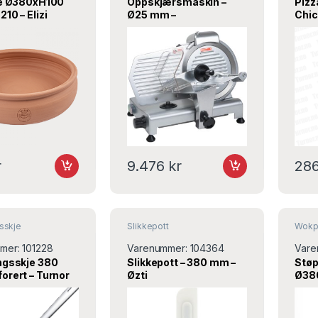
le Ø380xH100
Oppskjærsmaskin –
Piz
10 – Elizi
Ø25 mm –
Chic
380×490×380 mm –
Turn
Stalgast
r
9.476
kr
28
sskje
Slikkepott
Wokp
mer:
101228
Varenummer:
104364
Vare
ngsskje 380
Slikkepott – 380 mm –
Støp
orert – Turnor
Øzti
Ø38
hånd