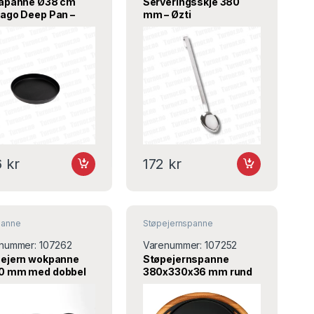
zapanne Ø38 cm
Serveringsskje 380
ago Deep Pan –
mm – Øzti
or
6
kr
172
kr
anne
Støpejernspanne
nummer:
107262
Varenummer:
107252
ejern wokpanne
Støpejernspanne
0 mm med dobbel
380x330x36 mm rund
tak – Lava
sort med fjøl – Lava